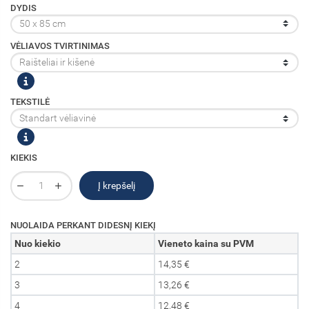
DYDIS
VĖLIAVOS TVIRTINIMAS
TEKSTILĖ
KIEKIS
Į krepšelį
NUOLAIDA PERKANT DIDESNĮ KIEKĮ
Nuo kiekio
Vieneto kaina su PVM
2
14,35 €
3
13,26 €
4
12,48 €