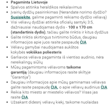
Pagaminta Lietuvoje
Spalvos atitinka heraldikos reikalavimus
Įvairių dydžių pasirinkimas (Nerandate norimo dydžio?
Susisiekite
, galime pagaminti reikiamo dydžio vėliavą)
Visi vėliavų dydžiai atitinka oficialų santykį 3:5,
dažniausiai naudojamas dydis -
100 x 170 cm
(standartinis dydis)
, tačiau galite rinktis ir kitus dydžius
Galite rinktis skirtingus tvirtinimo būdus, daugiau
informacijos apie juos rasite paspaudę
ČIA
Vėliavų gamybai naudojamas aukštos
kokybės
vokiškas poliesteris
Garliavos vėliava pagaminta iš vientiso audinio, nėra
nereikalingų siūlių
Mūsų pagamintoms vėliavoms
taikome
garantiją
(daugiau informacijos rasite skiltyje
"Garantija")
Daugiau informacijos apie mūsų gaminamas vėliavas
galite rasite paspaudę
ČIA
,
o apie vėliavų audinius
ČIA
Reikia kito miesto ar miestelio vėliavos? Visas jas
rasite
ČIA
.
Užsakant didesnį vėliavų kiekį, taikome nuolaidas