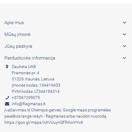

Apie mus

Mūsų įmonė

Jūsų paskyra

Parduotuvės informacija
Dauksta UAB
Pramonės pr. 4
51329, Kaunas, Lietuva
Įmonės kodas: 134419433
PVM kodas: LT344194314
+37067299075
info@flagmanas.lt
Įvažiavimas iš Chemijos gatvės. Google maps programėlės
paieškos lange rašyti - flagmanas arba naudoti nuorodą
https://goo.gl/maps/iUtVUuynQFRAomYc6