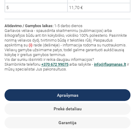
5
11,70 €
Atidavimo / Gamybos laikas:
1-5 darbo dienos
Garliavos vėliava - spausdinta skaitmeniniu (sublimacijos) arba
šilkografijos būdu ant itin kokybiško, vokiško 100% poliesterio. Pasirinkite
norimą vėliavos dydį, tvirtinimo būdą ir tekstilės rūšį. Paspaudus
apskritimą su
(i)
raide (dešinėje) - informacija rodoma su nuotraukomis.
Vėliavų gamyba užsiimame patys, todėl galime garantuoti aukščiausią
kokybę ir greitus gamybos terminus.
Vis dar sunku išsirinkti ir reikia daugiau informacijos?
S
kambinkite
telefonu
+370 672 99075
arba rašykite -
info@flagmanas.lt
ir
mūsų specialistai Jus pakonsultuos.
Aprašymas
Prekė detaliau
Garantija