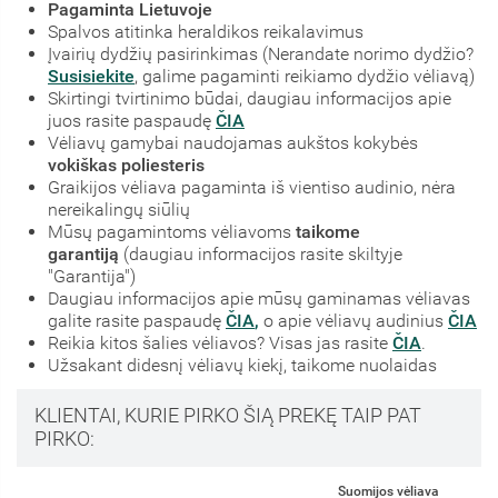
Pagaminta Lietuvoje
Spalvos atitinka heraldikos reikalavimus
Įvairių dydžių pasirinkimas (Nerandate norimo dydžio?
Susisiekite
, galime pagaminti reikiamo dydžio vėliavą)
Skirtingi tvirtinimo būdai, daugiau informacijos apie
juos rasite paspaudę
ČIA
Vėliavų gamybai naudojamas aukštos kokybės
vokiškas poliesteris
Graikijos vėliava pagaminta iš vientiso audinio, nėra
nereikalingų siūlių
Mūsų pagamintoms vėliavoms
taikome
garantiją
(daugiau informacijos rasite skiltyje
"Garantija")
Daugiau informacijos apie mūsų gaminamas vėliavas
galite rasite paspaudę
ČIA
,
o apie vėliavų audinius
ČIA
Reikia kitos šalies vėliavos? Visas jas rasite
ČIA
.
Užsakant didesnį vėliavų kiekį, taikome nuolaidas
KLIENTAI, KURIE PIRKO ŠIĄ PREKĘ TAIP PAT
PIRKO:
Suomijos vėliava