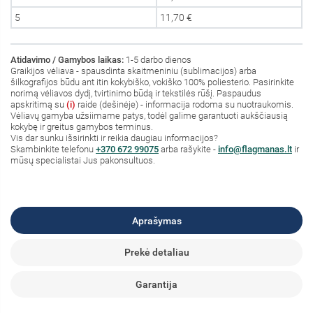
5
11,70 €
Atidavimo / Gamybos laikas:
1-5 darbo dienos
Graikijos vėliava - spausdinta skaitmeniniu (sublimacijos) arba
šilkografijos būdu ant itin kokybiško, vokiško 100% poliesterio. Pasirinkite
norimą vėliavos dydį, tvirtinimo būdą ir tekstilės rūšį. Paspaudus
apskritimą su
(i)
raide (dešinėje) - informacija rodoma su nuotraukomis.
Vėliavų gamyba užsiimame patys, todėl galime garantuoti aukščiausią
kokybę ir greitus gamybos terminus.
Vis dar sunku išsirinkti ir reikia daugiau informacijos?
S
kambinkite
telefonu
+370 672 99075
arba rašykite -
info@flagmanas.lt
ir
mūsų specialistai Jus pakonsultuos.
Aprašymas
Prekė detaliau
Garantija