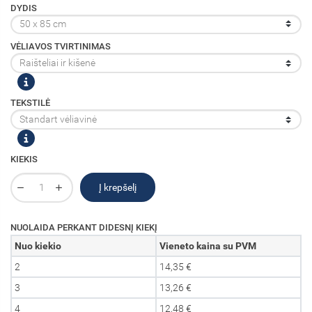
DYDIS
VĖLIAVOS TVIRTINIMAS
TEKSTILĖ
KIEKIS
Į krepšelį
NUOLAIDA PERKANT DIDESNĮ KIEKĮ
Nuo kiekio
Vieneto kaina su PVM
2
14,35 €
3
13,26 €
4
12,48 €