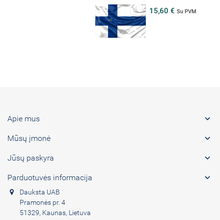
15,60 €
Su PVM

Apie mus

Mūsų įmonė

Jūsų paskyra

Parduotuvės informacija
Dauksta UAB
Pramonės pr. 4
51329, Kaunas, Lietuva