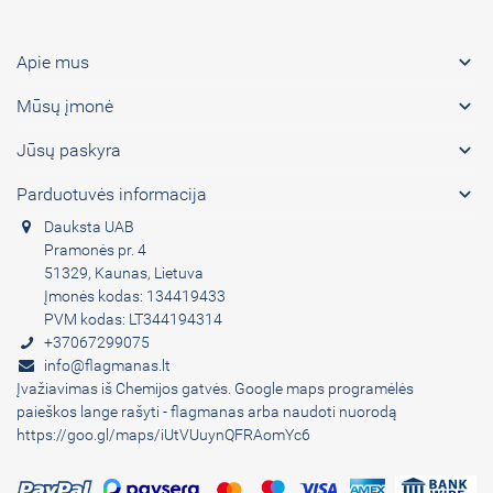

Apie mus

Mūsų įmonė

Jūsų paskyra

Parduotuvės informacija
Dauksta UAB
Pramonės pr. 4
51329, Kaunas, Lietuva
Įmonės kodas: 134419433
PVM kodas: LT344194314
+37067299075
info@flagmanas.lt
Įvažiavimas iš Chemijos gatvės. Google maps programėlės
paieškos lange rašyti - flagmanas arba naudoti nuorodą
https://goo.gl/maps/iUtVUuynQFRAomYc6