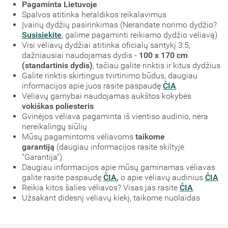
Pagaminta Lietuvoje
Spalvos atitinka heraldikos reikalavimus
Įvairių dydžių pasirinkimas (Nerandate norimo dydžio?
Susisiekite
, galime pagaminti reikiamo dydžio vėliavą)
Visi vėliavų dydžiai atitinka oficialų santykį 3:5,
dažniausiai naudojamas dydis -
100 x 170 cm
(standartinis dydis)
, tačiau galite rinktis ir kitus dydžius
Galite rinktis skirtingus tvirtinimo būdus, daugiau
informacijos apie juos rasite paspaudę
ČIA
Vėliavų gamybai naudojamas aukštos kokybės
vokiškas poliesteris
Gvinėjos vėliava pagaminta iš vientiso audinio, nėra
nereikalingų siūlių
Mūsų pagamintoms vėliavoms
taikome
garantiją
(daugiau informacijos rasite skiltyje
"Garantija")
Daugiau informacijos apie mūsų gaminamas vėliavas
galite rasite paspaudę
ČIA
,
o apie vėliavų audinius
ČIA
Reikia kitos šalies vėliavos? Visas jas rasite
ČIA
.
Užsakant didesnį vėliavų kiekį, taikome nuolaidas