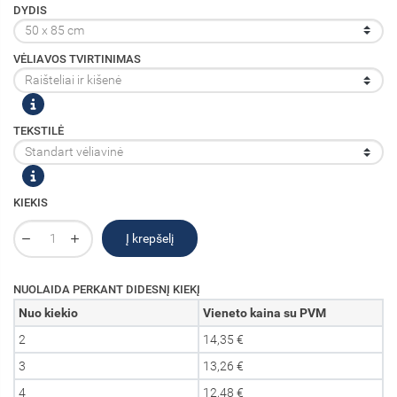
DYDIS
VĖLIAVOS TVIRTINIMAS
TEKSTILĖ
KIEKIS
Į krepšelį
NUOLAIDA PERKANT DIDESNĮ KIEKĮ
Nuo kiekio
Vieneto kaina su PVM
2
14,35 €
3
13,26 €
4
12,48 €