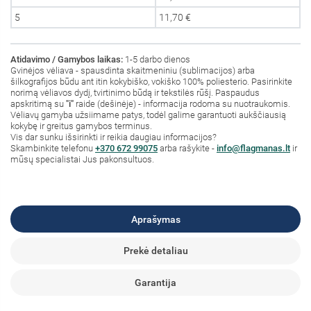
5
11,70 €
Atidavimo / Gamybos laikas:
1-5 darbo dienos
Gvinėjos vėliava - spausdinta skaitmeniniu (sublimacijos) arba
šilkografijos būdu ant itin kokybiško, vokiško 100% poliesterio. Pasirinkite
norimą vėliavos dydį, tvirtinimo būdą ir tekstilės rūšį. Paspaudus
apskritimą su
"i"
raide (dešinėje) - informacija rodoma su nuotraukomis.
Vėliavų gamyba užsiimame patys, todėl galime garantuoti aukščiausią
kokybę ir greitus gamybos terminus.
Vis dar sunku išsirinkti ir reikia daugiau informacijos?
S
kambinkite
telefonu
+370 672 99075
arba rašykite -
info@flagmanas.lt
ir
mūsų specialistai Jus pakonsultuos.
Aprašymas
Prekė detaliau
Garantija