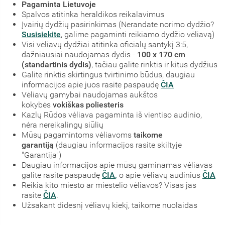
Pagaminta Lietuvoje
Spalvos atitinka heraldikos reikalavimus
Įvairių dydžių pasirinkimas (Nerandate norimo dydžio?
Susisiekite
, galime pagaminti reikiamo dydžio vėliavą)
Visi vėliavų dydžiai atitinka oficialų santykį 3:5,
dažniausiai naudojamas dydis -
100 x 170 cm
(standartinis dydis)
, tačiau galite rinktis ir kitus dydžius
Galite rinktis skirtingus tvirtinimo būdus, daugiau
informacijos apie juos rasite paspaudę
ČIA
Vėliavų gamybai naudojamas aukštos
kokybės
vokiškas poliesteris
Kazlų Rūdos vėliava pagaminta iš vientiso audinio,
nėra nereikalingų siūlių
Mūsų pagamintoms vėliavoms
taikome
garantiją
(daugiau informacijos rasite skiltyje
"Garantija")
Daugiau informacijos apie mūsų gaminamas vėliavas
galite rasite paspaudę
ČIA
,
o apie vėliavų audinius
ČIA
Reikia kito miesto ar miestelio vėliavos? Visas jas
rasite
ČIA
.
Užsakant didesnį vėliavų kiekį, taikome nuolaidas