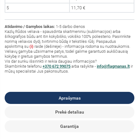
5
11,70 €
Atidavimo / Gamybos laikas:
1-5 darbo dienos
Kazlų Rūdos vėliava - spausdinta skaitmeniniu (sublimacijos) arba
šilkografijos būdu ant itin kokybiško, vokiško 100% poliesterio. Pasirinkite
norimą vėliavos dydį, tvirtinimo būdą ir tekstilės rūšį. Paspaudus
apskritimą su
(i)
raide (dešinėje) - informacija rodoma su nuotraukomis.
Vėliavų gamyba užsiimame patys, todėl galime garantuoti aukščiausią
kokybę ir greitus gamybos terminus.
Vis dar sunku išsirinkti ir reikia daugiau informacijos?
S
kambinkite
telefonu
+370 672 99075
arba rašykite -
info@flagmanas.lt
ir
mūsų specialistai Jus pakonsultuos.
Aprašymas
Prekė detaliau
Garantija