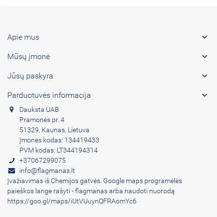

Apie mus

Mūsų įmonė

Jūsų paskyra

Parduotuvės informacija
Dauksta UAB
Pramonės pr. 4
51329, Kaunas, Lietuva
Įmonės kodas: 134419433
PVM kodas: LT344194314
+37067299075
info@flagmanas.lt
Įvažiavimas iš Chemijos gatvės. Google maps programėlės
paieškos lange rašyti - flagmanas arba naudoti nuorodą
https://goo.gl/maps/iUtVUuynQFRAomYc6