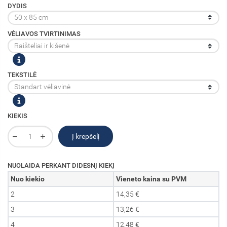
DYDIS
VĖLIAVOS TVIRTINIMAS
TEKSTILĖ
KIEKIS
Į krepšelį
NUOLAIDA PERKANT DIDESNĮ KIEKĮ
Nuo kiekio
Vieneto kaina su PVM
2
14,35 €
3
13,26 €
4
12,48 €