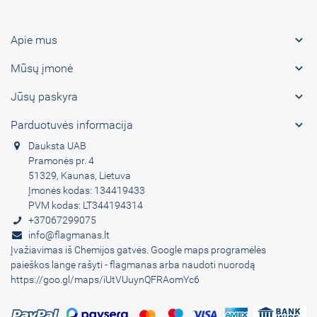

Apie mus

Mūsų įmonė

Jūsų paskyra

Parduotuvės informacija
Dauksta UAB
Pramonės pr. 4
51329, Kaunas, Lietuva
Įmonės kodas: 134419433
PVM kodas: LT344194314
+37067299075
info@flagmanas.lt
Įvažiavimas iš Chemijos gatvės. Google maps programėlės
paieškos lange rašyti - flagmanas arba naudoti nuorodą
https://goo.gl/maps/iUtVUuynQFRAomYc6