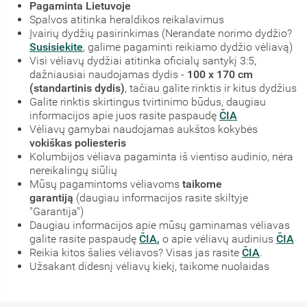
Pagaminta Lietuvoje
Spalvos atitinka heraldikos reikalavimus
Įvairių dydžių pasirinkimas (Nerandate norimo dydžio?
Susisiekite
, galime pagaminti reikiamo dydžio vėliavą)
Visi vėliavų dydžiai atitinka oficialų santykį 3:5,
dažniausiai naudojamas dydis -
100 x 170 cm
(standartinis dydis)
, tačiau galite rinktis ir kitus dydžius
Galite rinktis skirtingus tvirtinimo būdus, daugiau
informacijos apie juos rasite paspaudę
ČIA
Vėliavų gamybai naudojamas aukštos kokybės
vokiškas poliesteris
Kolumbijos vėliava pagaminta iš vientiso audinio, nėra
nereikalingų siūlių
Mūsų pagamintoms vėliavoms
taikome
garantiją
(daugiau informacijos rasite skiltyje
"Garantija")
Daugiau informacijos apie mūsų gaminamas vėliavas
galite rasite paspaudę
ČIA
,
o apie vėliavų audinius
ČIA
Reikia kitos šalies vėliavos? Visas jas rasite
ČIA
.
Užsakant didesnį vėliavų kiekį, taikome nuolaidas