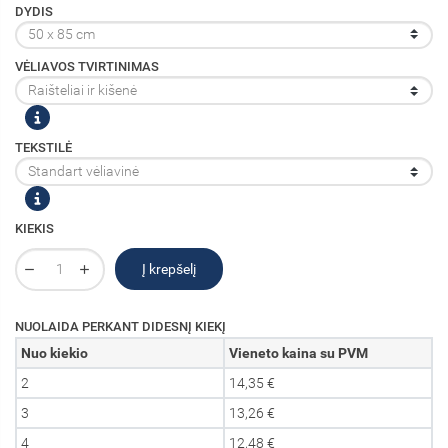
DYDIS
VĖLIAVOS TVIRTINIMAS
TEKSTILĖ
KIEKIS
Į krepšelį
NUOLAIDA PERKANT DIDESNĮ KIEKĮ
Nuo kiekio
Vieneto kaina su PVM
2
14,35 €
3
13,26 €
4
12,48 €