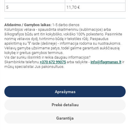
5
11,70 €
Atidavimo / Gamybos laikas:
1-5 darbo dienos
Kolumbijos vėliava - spausdinta skaitmeniniu (sublimacijos) arba
šilkografijos būdu ant itin kokybiško, vokiško 100% poliesterio. Pasirinkite
norimą vėliavos dydį, tvirtinimo būdą ir tekstilės rūšį. Paspaudus
apskritimą su
"i"
raide (dešinėje) - informacija rodoma su nuotraukomis.
Vėliavų gamyba užsiimame patys, todėl galime garantuoti aukščiausią
kokybę ir greitus gamybos terminus.
Vis dar sunku išsirinkti ir reikia daugiau informacijos?
S
kambinkite
telefonu
+370 672 99075
arba rašykite -
info@flagmanas.lt
ir
mūsų specialistai Jus pakonsultuos.
Aprašymas
Prekė detaliau
Garantija