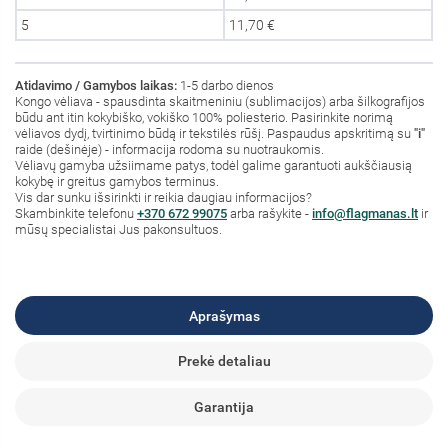
5
11,70 €
Atidavimo / Gamybos laikas:
1-5 darbo dienos
Kongo vėliava - spausdinta skaitmeniniu (sublimacijos) arba šilkografijos
būdu ant itin kokybiško, vokiško 100% poliesterio. Pasirinkite norimą
vėliavos dydį, tvirtinimo būdą ir tekstilės rūšį. Paspaudus apskritimą su
"i"
raide (dešinėje) - informacija rodoma su nuotraukomis.
Vėliavų gamyba užsiimame patys, todėl galime garantuoti aukščiausią
kokybę ir greitus gamybos terminus.
Vis dar sunku išsirinkti ir reikia daugiau informacijos?
S
kambinkite
telefonu
+370 672 99075
arba rašykite -
info@flagmanas.lt
ir
mūsų specialistai Jus pakonsultuos.
Aprašymas
Prekė detaliau
Garantija