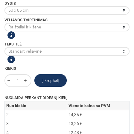
DYDIS
VĖLIAVOS TVIRTINIMAS
TEKSTILĖ
KIEKIS
Į krepšelį
NUOLAIDA PERKANT DIDESNĮ KIEKĮ
Nuo kiekio
Vieneto kaina su PVM
2
14,35 €
3
13,26 €
4
12,48 €