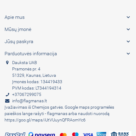

Apie mus

Mūsų įmonė

Jūsų paskyra

Parduotuvės informacija
Dauksta UAB
Pramonės pr. 4
51329, Kaunas, Lietuva
Įmonės kodas: 134419433
PVM kodas: LT344194314
+37067299075
info@flagmanas.lt
Įvažiavimas iš Chemijos gatvės. Google maps programėlės
paieškos lange rašyti - flagmanas arba naudoti nuorodą
https://goo.gl/maps/iUtVUuynQFRAomYc6