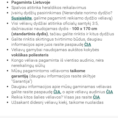
Pagaminta Lietuvoje
Spalvos atitinka heraldikos reikalavimus
Įvairių dydžių pasirinkimas (Nerandate norimo dydžio?
Susisiekite
, galime pagaminti reikiamo dydžio vėliavą)
Visi vėliavų dydžiai atitinka oficialų santykį 3:5,
dažniausiai naudojamas dydis -
100 x 170 cm
(standartinis dydis)
, tačiau galite rinktis ir kitus dydžius
Galite rinktis skirtingus tvirtinimo būdus, daugiau
informacijos apie juos rasite paspaudę
ČIA
Vėliavų gamybai naudojamas aukštos kokybės
vokiškas poliesteris
Kongo vėliava pagaminta iš vientiso audinio, nėra
nereikalingų siūlių
Mūsų pagamintoms vėliavoms
taikome
garantiją
(daugiau informacijos rasite skiltyje
"Garantija")
Daugiau informacijos apie mūsų gaminamas vėliavas
galite rasite paspaudę
ČIA
,
o apie vėliavų audinius
ČIA
Reikia kitos šalies vėliavos? Visas jas rasite
ČIA
.
Užsakant didesnį vėliavų kiekį, taikome nuolaidas