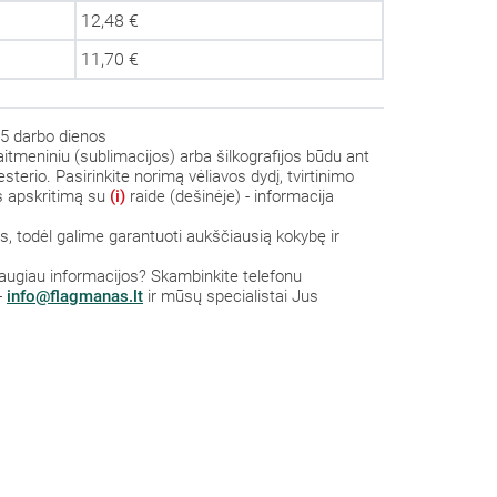
12,48 €
11,70 €
5 darbo dienos
itmeniniu (sublimacijos) arba šilkografijos būdu ant
sterio. Pasirinkite norimą vėliavos dydį, tvirtinimo
us apskritimą su
(i)
raide (dešinėje) - informacija
 todėl galime garantuoti aukščiausią kokybę ir
 daugiau informacijos? S
kambinkite
telefonu
-
info@flagmanas.lt
ir mūsų specialistai Jus