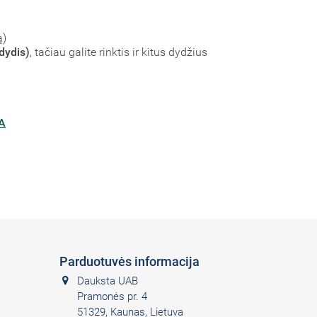
ą)
dydis)
, tačiau galite rinktis ir kitus dydžius
A
Parduotuvės informacija
Dauksta UAB
Pramonės pr. 4
51329, Kaunas, Lietuva