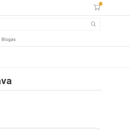
0
Krepšelis
Blogas
ava