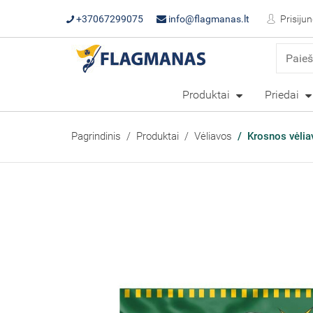
+37067299075
info@flagmanas.lt
Prisijun
Produktai
Priedai
Pagrindinis
Produktai
Vėliavos
Krosnos vėlia