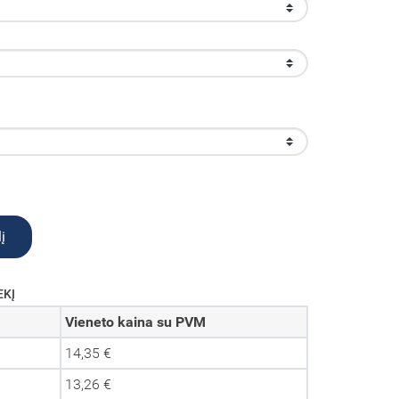
į
EKĮ
Vieneto kaina su PVM
14,35 €
13,26 €