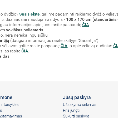
mo dydžio?
Susisiekite
, galime pagaminti reikiamo dydžio vėliav
į 3:5, dažniausiai naudojamas dydis -
100 x 170 cm (standartinis 
augiau informacijos apie juos rasite paspaudę
ČIA
bės
vokiškas poliesteris
, nėra nereikalingų siūlių
ntiją
(daugiau informacijos rasite skiltyje "Garantija")
vėliavas galite rasite paspaudę
ČIA
,
o apie vėliavų audinius
ČI
s jas rasite
ČIA
.
laidas
įmonė
Jūsų paskyra
ir taisyklės
Užsakymo sekimas
s
Prisijungti
 aptarnavimas
Sukurti paskyrą