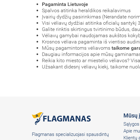
Pagaminta Lietuvoje
Spalvos atitinka heraldikos reikalavimus
Įvairių dydžių pasirinkimas (Nerandate nori
Visi vėliavų dydžiai atitinka oficialų santyk
Galite rinktis skirtingus tvirtinimo būdus, d
Vėliavų gamybai naudojamas aukštos koky
Krosnos vėliava pagaminta iš vientiso audinio
Mūsų pagamintoms vėliavoms
taikome gara
Daugiau informacijos apie mūsų gaminamas 
Reikia kito miesto ar miestelio vėliavos? Visa
Užsakant didesnį vėliavų kiekį, taikome nuo
Mūsų 
Sąlygos 
Apie mu
Flagmanas specializuojasi spausdintų
Klientų