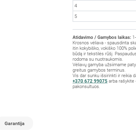
4
5
Atidavimo / Gamybos laikas:
1-
Krosnos vėliava - spausdinta ska
itin kokybiško, vokiško 100% polie
būdą ir tekstilės rūšį. Paspaud
rodoma su nuotraukomis.
Vėliavų gamyba užsiimame patys,
greitus gamybos terminus.
Vis dar sunku išsirinkti ir reikia
+370 672 99075
arba rašykite 
pakonsultuos.
Garantija