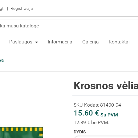
gti
Registracija
Paslaugos
Informacija
Galerija
Kontaktai
va
Krosnos vėli
SKU Kodas: 81400-04
15.60 €
Su PVM
12.89 € be PVM.
DYDIS