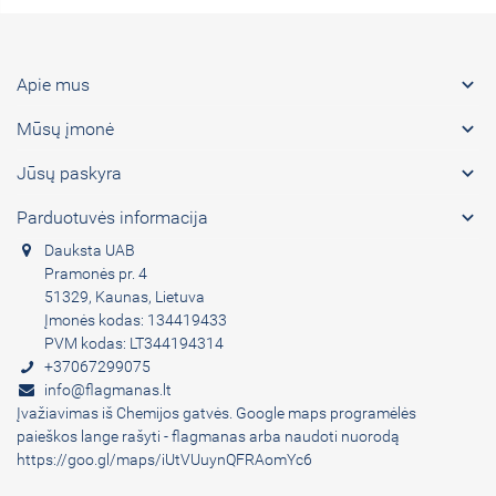

Apie mus

Mūsų įmonė

Jūsų paskyra

Parduotuvės informacija
Dauksta UAB
Pramonės pr. 4
51329, Kaunas, Lietuva
Įmonės kodas: 134419433
PVM kodas: LT344194314
+37067299075
info@flagmanas.lt
Įvažiavimas iš Chemijos gatvės. Google maps programėlės
paieškos lange rašyti - flagmanas arba naudoti nuorodą
https://goo.gl/maps/iUtVUuynQFRAomYc6