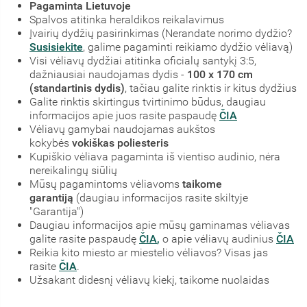
Pagaminta Lietuvoje
Spalvos atitinka heraldikos reikalavimus
Įvairių dydžių pasirinkimas (Nerandate norimo dydžio?
Susisiekite
, galime pagaminti reikiamo dydžio vėliavą)
Visi vėliavų dydžiai atitinka oficialų santykį 3:5,
dažniausiai naudojamas dydis -
100 x 170 cm
(standartinis dydis)
, tačiau galite rinktis ir kitus dydžius
Galite rinktis skirtingus tvirtinimo būdus, daugiau
informacijos apie juos rasite paspaudę
ČIA
Vėliavų gamybai naudojamas aukštos
kokybės
vokiškas poliesteris
Kupiškio vėliava pagaminta iš vientiso audinio, nėra
nereikalingų siūlių
Mūsų pagamintoms vėliavoms
taikome
garantiją
(daugiau informacijos rasite skiltyje
"Garantija")
Daugiau informacijos apie mūsų gaminamas vėliavas
galite rasite paspaudę
ČIA
,
o apie vėliavų audinius
ČIA
Reikia kito miesto ar miestelio vėliavos? Visas jas
rasite
ČIA
.
Užsakant didesnį vėliavų kiekį, taikome nuolaidas