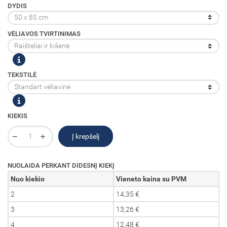
DYDIS
VĖLIAVOS TVIRTINIMAS
TEKSTILĖ
KIEKIS
Į krepšelį
NUOLAIDA PERKANT DIDESNĮ KIEKĮ
Nuo kiekio
Vieneto kaina su PVM
2
14,35 €
3
13,26 €
4
12,48 €