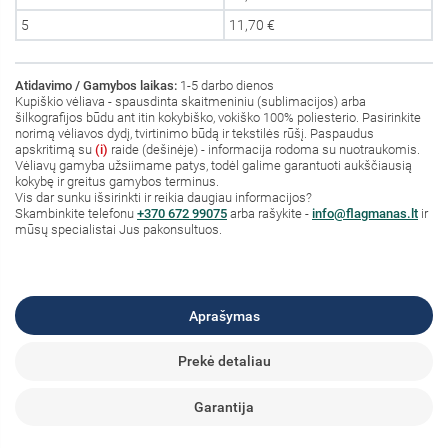
5
11,70 €
Atidavimo / Gamybos laikas:
1-5 darbo dienos
Kupiškio vėliava - spausdinta skaitmeniniu (sublimacijos) arba
šilkografijos būdu ant itin kokybiško, vokiško 100% poliesterio. Pasirinkite
norimą vėliavos dydį, tvirtinimo būdą ir tekstilės rūšį. Paspaudus
apskritimą su
(i)
raide (dešinėje) - informacija rodoma su nuotraukomis.
Vėliavų gamyba užsiimame patys, todėl galime garantuoti aukščiausią
kokybę ir greitus gamybos terminus.
Vis dar sunku išsirinkti ir reikia daugiau informacijos?
S
kambinkite
telefonu
+370 672 99075
arba rašykite -
info@flagmanas.lt
ir
mūsų specialistai Jus pakonsultuos.
Aprašymas
Prekė detaliau
Garantija