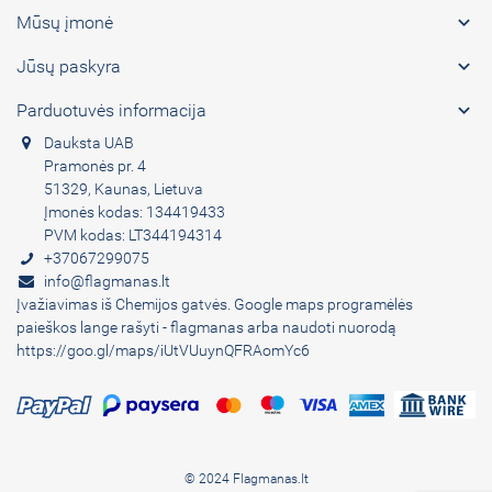

Mūsų įmonė

Jūsų paskyra

Parduotuvės informacija
Dauksta UAB
Pramonės pr. 4
51329, Kaunas, Lietuva
Įmonės kodas: 134419433
PVM kodas: LT344194314
+37067299075
info@flagmanas.lt
Įvažiavimas iš Chemijos gatvės. Google maps programėlės
paieškos lange rašyti - flagmanas arba naudoti nuorodą
https://goo.gl/maps/iUtVUuynQFRAomYc6
© 2024 Flagmanas.lt