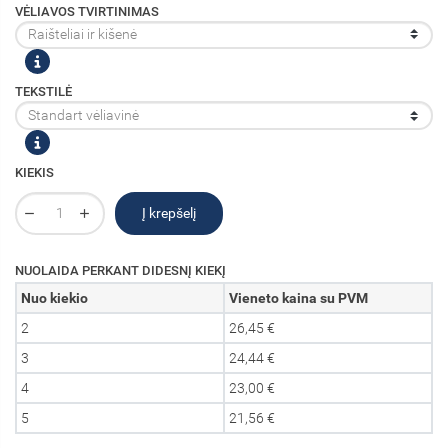
VĖLIAVOS TVIRTINIMAS
TEKSTILĖ
KIEKIS
Į krepšelį
NUOLAIDA PERKANT DIDESNĮ KIEKĮ
Nuo kiekio
Vieneto kaina su PVM
2
26,45 €
3
24,44 €
4
23,00 €
5
21,56 €