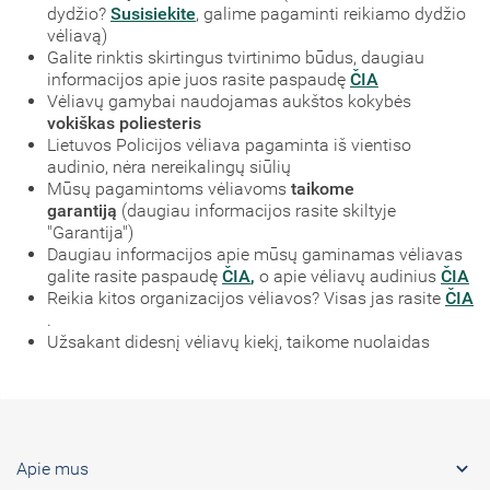
dydžio?
Susisiekite
, galime pagaminti reikiamo dydžio
vėliavą)
Galite rinktis skirtingus tvirtinimo būdus, daugiau
informacijos apie juos rasite paspaudę
ČIA
Vėliavų gamybai naudojamas aukštos kokybės
vokiškas poliesteris
Lietuvos Policijos vėliava pagaminta iš vientiso
audinio, nėra nereikalingų siūlių
Mūsų pagamintoms vėliavoms
taikome
garantiją
(daugiau informacijos rasite skiltyje
"Garantija")
Daugiau informacijos apie mūsų gaminamas vėliavas
galite rasite paspaudę
ČIA
,
o apie vėliavų audinius
ČIA
Reikia kitos organizacijos vėliavos? Visas jas rasite
ČIA
.
Užsakant didesnį vėliavų kiekį, taikome nuolaidas

Apie mus