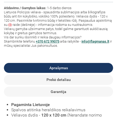
Atidavimo / Gamybos laikas:
1-5 darbo dienos
Lietuvos Policijos vėliava - spausdinta sublimacijos arba šilkografijos
būdu ant itin kokybiško, vokiško 100% poliesterio. Vėliavos dydis - 120 x
120 cm. Pasirinkite tvirtinimo būdą ir tekstilės rūšį. Paspaudus apskritimą
su
(i)
raide (dešinėje) - informacija rodoma su nuotraukomis.
Vėliavų gamyba užsiimame patys, todėl galime garantuoti aukščiausią
kokybę ir greitus gamybos terminus.
Vis dar sunku išsirinkti ir reikia daugiau informacijos?
S
kambinkite
telefonu
+370 672 99075
arba rašykite -
info@flagmanas.lt
ir
mūsų specialistai Jus pakonsultuos.
Aprašymas
Prekė detaliau
Garantija
Pagaminta Lietuvoje
Spalvos atitinka heraldikos reikalavimus
Vėliavos dydis -
120 x 120 cm
(Nerandate norimo