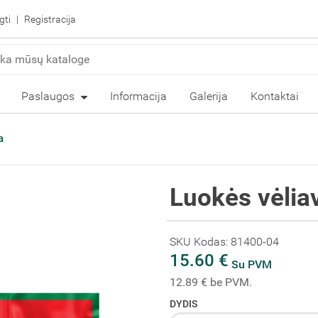
gti
Registracija
Paslaugos
Informacija
Galerija
Kontaktai
a
Luokės vėlia
SKU Kodas: 81400-04
15.60 €
Su PVM
12.89 € be PVM.
DYDIS