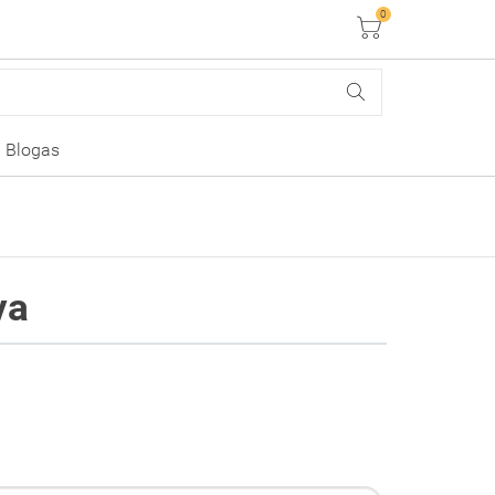
0
Krepšelis
Blogas
va