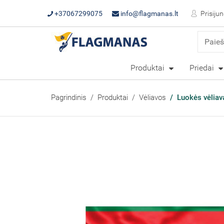
+37067299075
info@flagmanas.lt
Prisijun
Produktai
Priedai
Pagrindinis
Produktai
Vėliavos
Luokės vėliav