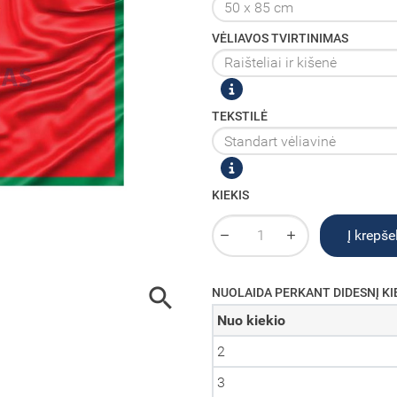
VĖLIAVOS TVIRTINIMAS
TEKSTILĖ
KIEKIS
Į krepšel

NUOLAIDA PERKANT DIDESNĮ KI
Nuo kiekio
2
3