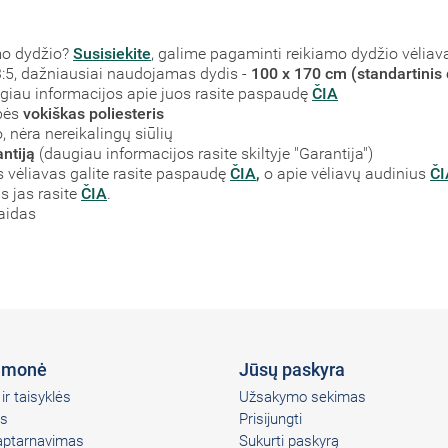
mo dydžio?
Susisiekite
, galime pagaminti reikiamo dydžio vėliav
į 3:5, dažniausiai naudojamas dydis -
100 x 170 cm (standartinis 
augiau informacijos apie juos rasite paspaudę
ČIA
bės
vokiškas poliesteris
 nėra nereikalingų siūlių
ntiją
(daugiau informacijos rasite skiltyje "Garantija")
vėliavas galite rasite paspaudę
ČIA
,
o apie vėliavų audinius
ČI
s jas rasite
ČIA
.
laidas
įmonė
Jūsų paskyra
ir taisyklės
Užsakymo sekimas
s
Prisijungti
 aptarnavimas
Sukurti paskyrą