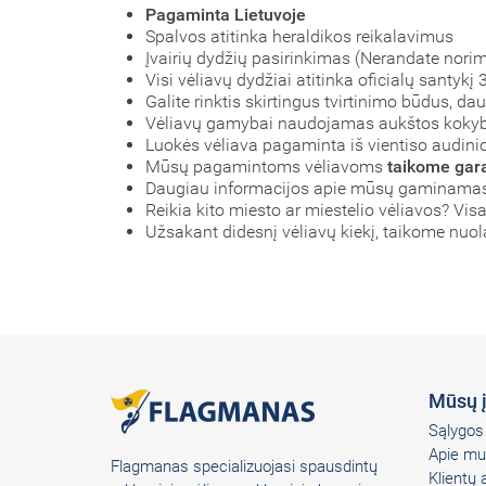
Pagaminta Lietuvoje
Spalvos atitinka heraldikos reikalavimus
Įvairių dydžių pasirinkimas (Nerandate nori
Visi vėliavų dydžiai atitinka oficialų santyk
Galite rinktis skirtingus tvirtinimo būdus, d
Vėliavų gamybai naudojamas aukštos koky
Luokės vėliava pagaminta iš vientiso audinio,
Mūsų pagamintoms vėliavoms
taikome gara
Daugiau informacijos apie mūsų gaminamas 
Reikia kito miesto ar miestelio vėliavos? Visa
Užsakant didesnį vėliavų kiekį, taikome nuo
Mūsų 
Sąlygos 
Apie mu
Flagmanas specializuojasi spausdintų
Klientų