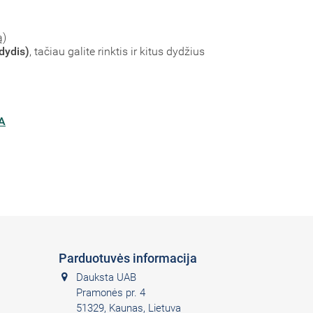
ą)
dydis)
, tačiau galite rinktis ir kitus dydžius
A
Parduotuvės informacija
Dauksta UAB
Pramonės pr. 4
51329, Kaunas, Lietuva