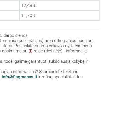
12,48 €
11,70 €
5 darbo dienos
tmeniniu (sublimacijos) arba šilkografijos būdu ant
sterio. Pasirinkite norimą vėliavos dydį, tvirtinimo
us apskritimą su
(i)
raide (dešinėje) - informacija
 todėl galime garantuoti aukščiausią kokybę ir
 daugiau informacijos? S
kambinkite
telefonu
-
info@flagmanas.lt
ir mūsų specialistai Jus