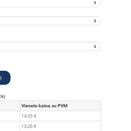
į
EKĮ
Vieneto kaina su PVM
14,35 €
13,26 €