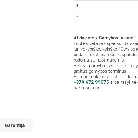
4
5
Atidavimo / Gamybos laikas:
1-
Luokės vėliava - spausdinta skai
itin kokybiško, vokiško 100% polie
būdą ir tekstilės rūšį. Paspaud
rodoma su nuotraukomis.
Vėliavų gamyba užsiimame patys,
greitus gamybos terminus.
Vis dar sunku išsirinkti ir reikia
+370 672 99075
arba rašykite 
pakonsultuos.
Garantija