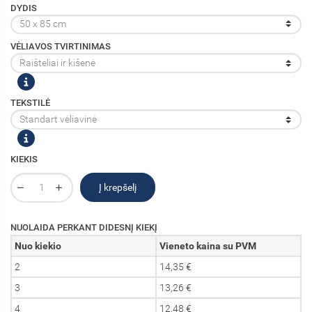
DYDIS
VĖLIAVOS TVIRTINIMAS
TEKSTILĖ
KIEKIS
Į krepšelį
NUOLAIDA PERKANT DIDESNĮ KIEKĮ
Nuo kiekio
Vieneto kaina su PVM
2
14,35 €
3
13,26 €
4
12,48 €