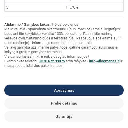
5
11,70 €
Atidavimo / Gamybos laikas:
1-5 darbo dienos
Malio vėliava - spausdinta skaitmeniniu (sublimacijos) arba šilkografijos
būdu ant itin kokybiško, vokiško 100% poliesterio. Pasirinkite norimą
vėliavos dydį, tvirtinimo būdą ir tekstilės rūšį. Paspaudus apskritimą su
"i"
raide (dešinėje) - informacija rodoma su nuotraukomis.
Vėliavų gamyba užsiimame patys, todėl galime garantuoti aukščiausią
kokybę ir greitus gamybos terminus.
Vis dar sunku išsirinkti ir reikia daugiau informacijos?
S
kambinkite
telefonu
+370 672 99075
arba rašykite -
info@flagmanas.lt
ir
mūsų specialistai Jus pakonsultuos.
Aprašymas
Prekė detaliau
Garantija