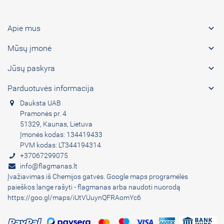

Apie mus

Mūsų įmonė

Jūsų paskyra

Parduotuvės informacija
Dauksta UAB
Pramonės pr. 4
51329, Kaunas, Lietuva
Įmonės kodas: 134419433
PVM kodas: LT344194314
+37067299075
info@flagmanas.lt
Įvažiavimas iš Chemijos gatvės. Google maps programėlės
paieškos lange rašyti - flagmanas arba naudoti nuorodą
https://goo.gl/maps/iUtVUuynQFRAomYc6