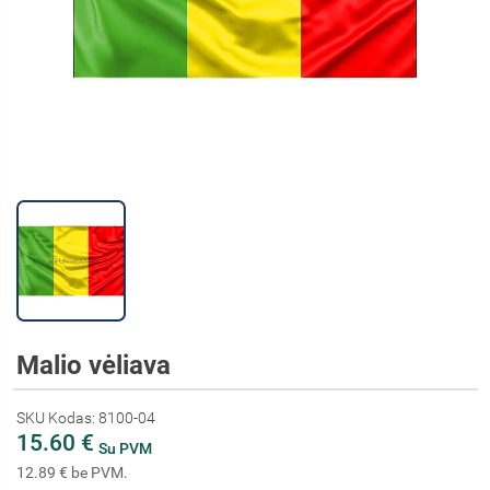
Malio vėliava
SKU Kodas: 8100-04
15.60 €
Su PVM
12.89 € be PVM.