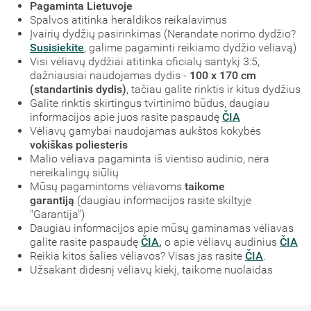
Pagaminta Lietuvoje
Spalvos atitinka heraldikos reikalavimus
Įvairių dydžių pasirinkimas (Nerandate norimo dydžio?
Susisiekite
, galime pagaminti reikiamo dydžio vėliavą)
Visi vėliavų dydžiai atitinka oficialų santykį 3:5,
dažniausiai naudojamas dydis -
100 x 170 cm
(standartinis dydis)
, tačiau galite rinktis ir kitus dydžius
Galite rinktis skirtingus tvirtinimo būdus, daugiau
informacijos apie juos rasite paspaudę
ČIA
Vėliavų gamybai naudojamas aukštos kokybės
vokiškas poliesteris
Malio vėliava pagaminta iš vientiso audinio, nėra
nereikalingų siūlių
Mūsų pagamintoms vėliavoms
taikome
garantiją
(daugiau informacijos rasite skiltyje
"Garantija")
Daugiau informacijos apie mūsų gaminamas vėliavas
galite rasite paspaudę
ČIA
,
o apie vėliavų audinius
ČIA
Reikia kitos šalies vėliavos? Visas jas rasite
ČIA
.
Užsakant didesnį vėliavų kiekį, taikome nuolaidas