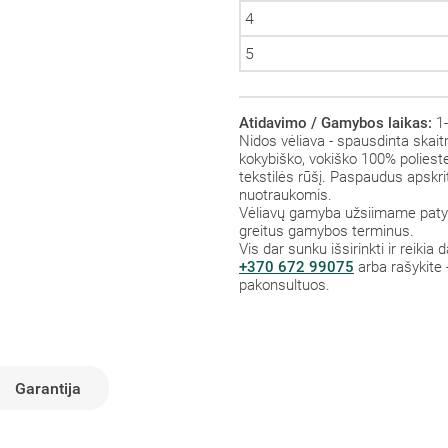
4
5
Atidavimo / Gamybos laikas:
1-
Nidos vėliava - spausdinta skaitm
kokybiško, vokiško 100% poliester
tekstilės rūšį. Paspaudus apskr
nuotraukomis.
Vėliavų gamyba užsiimame patys,
greitus gamybos terminus.
Vis dar sunku išsirinkti ir reikia
+370 672 99075
arba rašykite 
pakonsultuos.
Garantija