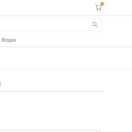
0
Krepšelis
Blogas
a