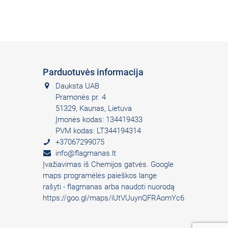
Parduotuvės informacija
Dauksta UAB
Pramonės pr. 4
51329, Kaunas, Lietuva
Įmonės kodas: 134419433
PVM kodas: LT344194314
+37067299075
info@flagmanas.lt
Įvažiavimas iš Chemijos gatvės. Google
maps programėlės paieškos lange
rašyti - flagmanas arba naudoti nuorodą
https://goo.gl/maps/iUtVUuynQFRAomYc6