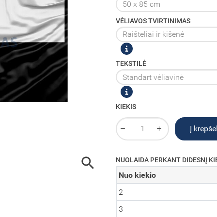
VĖLIAVOS TVIRTINIMAS
TEKSTILĖ
KIEKIS
Į krepšel

NUOLAIDA PERKANT DIDESNĮ KI
Nuo kiekio
2
3