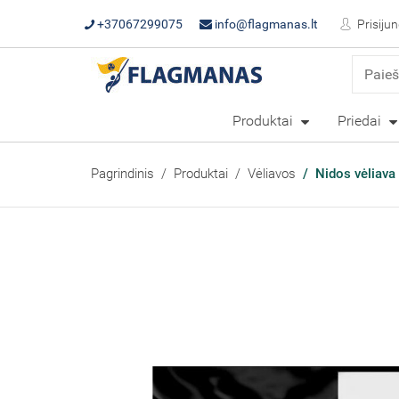
+37067299075
info@flagmanas.lt
Prisijun
Produktai
Priedai
Pagrindinis
Produktai
Vėliavos
Nidos vėliava