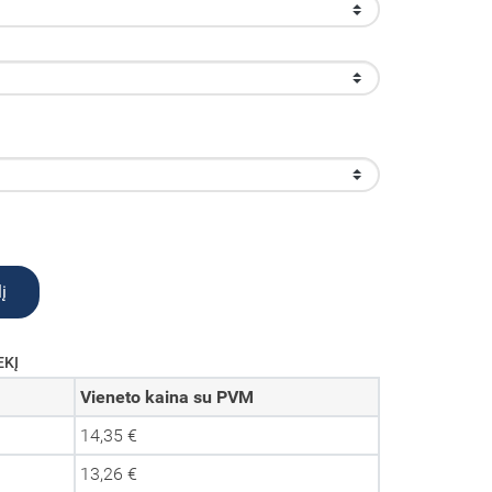
į
EKĮ
Vieneto kaina su PVM
14,35 €
13,26 €