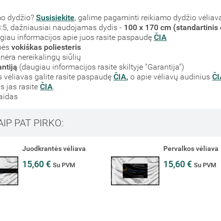
mo dydžio?
Susisiekite
, galime pagaminti reikiamo dydžio vėliav
į 3:5, dažniausiai naudojamas dydis -
100 x 170 cm (standartinis 
augiau informacijos apie juos rasite paspaudę
ČIA
bės
vokiškas poliesteris
nėra nereikalingų siūlių
ntiją
(daugiau informacijos rasite skiltyje "Garantija")
vėliavas galite rasite paspaudę
ČIA
,
o apie vėliavų audinius
ČI
s jas rasite
ČIA
.
laidas
AIP PAT PIRKO:
Juodkrantės vėliava
Pervalkos vėliava
15,60 €
15,60 €
Su PVM
Su PVM