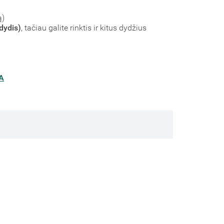
ą)
dydis)
, tačiau galite rinktis ir kitus dydžius
A