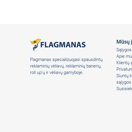
Mūsų 
Sąlygos 
Apie mu
Flagmanas specializuojasi spausdintų
Klientų
reklaminių vėliavų, reklaminių banerių,
Privatum
roll up'ų ir vėliavų gamyboje.
Siuntų k
sąlygos
Susisie