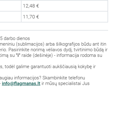
12,48 €
11,70 €
5 darbo dienos
eniniu (sublimacijos) arba šilkografijos būdu ant itin
io. Pasirinkite norimą vėliavos dydį, tvirtinimo būdą ir
itimą su
"i"
raide (dešinėje) - informacija rodoma su
 todėl galime garantuoti aukščiausią kokybę ir
 daugiau informacijos? S
kambinkite
telefonu
-
info@flagmanas.lt
ir mūsų specialistai Jus