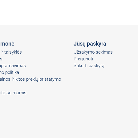
įmonė
Jūsų paskyra
ir taisyklės
Užsakymo sekimas
s
Prisijungti
 aptarnavimas
Sukurti paskyrą
o politika
ainos ir kitos prekių pristatymo
kite su mumis