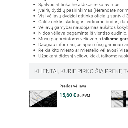
Spalvos atitinka heraldikos reikalavimus
Įvairių dydžių pasirinkimas (Nerandate nori
Visi vėliavų dydžiai atitinka oficialų santyk
Galite rinktis skirtingus tvirtinimo būdus, d
Vėliavų gamybai naudojamas aukštos koky
Nidos vėliava pagaminta iš vientiso audinio, 
Mūsų pagamintoms vėliavoms
taikome gara
Daugiau informacijos apie mūsų gaminamas 
Reikia kito miesto ar miestelio vėliavos? Visa
Užsakant didesnį vėliavų kiekį, taikome nuo
KLIENTAI, KURIE PIRKO ŠIĄ PREKĘ T
Preilos vėliava
15,60 €
Su PVM