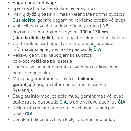
Pagaminta Lietuvoje
Spalvos atitinka heraldikos reikalavimus
Įvairių dydžių pasirinkimas (Nerandate norimo dydžio?
Susisiekite
, galime pagaminti reikiamo dydžio vėliavą)
Visi vėliavų dydžiai atitinka oficialų santykį 3:5,
dažniausiai naudojamas dydis -
100 x 170 cm
(standartinis dydis)
, tačiau galite rinktis ir kitus dydžius
Galite rinktis skirtingus tvirtinimo būdus, daugiau
informacijos apie juos rasite paspaudę
ČIA
Vėliavų gamybai naudojamas aukštos
kokybės
vokiškas poliesteris
Pagėgių vėliava pagaminta iš vientiso audinio, nėra
nereikalingų siūlių
Mūsų pagamintoms vėliavoms
taikome
garantiją
(daugiau informacijos rasite skiltyje
"Garantija")
Daugiau informacijos apie mūsų gaminamas vėliavas
galite rasite paspaudę
ČIA
,
o apie vėliavų audinius
ČIA
Reikia kito miesto ar miestelio vėliavos? Visas jas
rasite
ČIA
.
Užsakant didesnį vėliavų kiekį, taikome nuolaidas