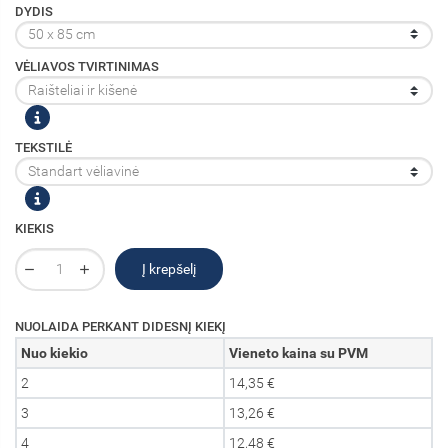
DYDIS
VĖLIAVOS TVIRTINIMAS
TEKSTILĖ
KIEKIS
Į krepšelį
NUOLAIDA PERKANT DIDESNĮ KIEKĮ
Nuo kiekio
Vieneto kaina su PVM
2
14,35 €
3
13,26 €
4
12,48 €