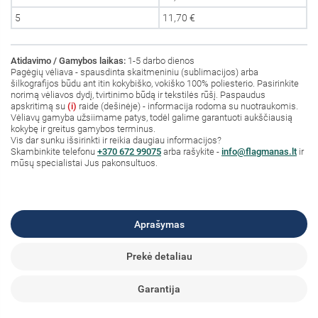
5
11,70 €
Atidavimo / Gamybos laikas:
1-5 darbo dienos
Pagėgių vėliava - spausdinta skaitmeniniu (sublimacijos) arba
šilkografijos būdu ant itin kokybiško, vokiško 100% poliesterio. Pasirinkite
norimą vėliavos dydį, tvirtinimo būdą ir tekstilės rūšį. Paspaudus
apskritimą su
(i)
raide (dešinėje) - informacija rodoma su nuotraukomis.
Vėliavų gamyba užsiimame patys, todėl galime garantuoti aukščiausią
kokybę ir greitus gamybos terminus.
Vis dar sunku išsirinkti ir reikia daugiau informacijos?
S
kambinkite
telefonu
+370 672 99075
arba rašykite -
info@flagmanas.lt
ir
mūsų specialistai Jus pakonsultuos.
Aprašymas
Prekė detaliau
Garantija