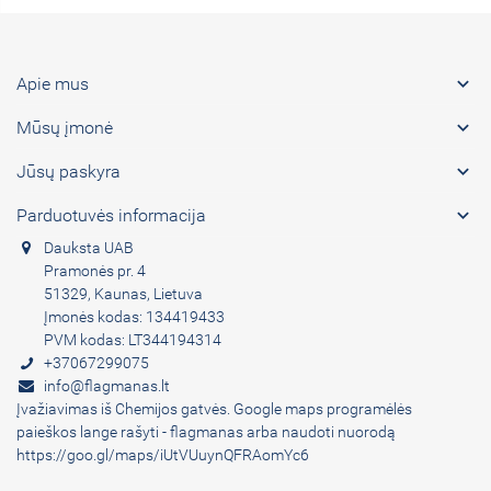

Apie mus

Mūsų įmonė

Jūsų paskyra

Parduotuvės informacija
Dauksta UAB
Pramonės pr. 4
51329, Kaunas, Lietuva
Įmonės kodas: 134419433
PVM kodas: LT344194314
+37067299075
info@flagmanas.lt
Įvažiavimas iš Chemijos gatvės. Google maps programėlės
paieškos lange rašyti - flagmanas arba naudoti nuorodą
https://goo.gl/maps/iUtVUuynQFRAomYc6