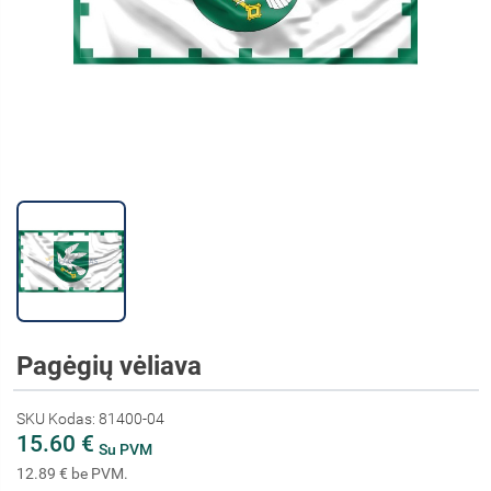
Pagėgių vėliava
SKU Kodas: 81400-04
15.60 €
Su PVM
12.89 € be PVM.