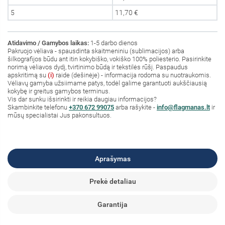
5
11,70 €
Atidavimo / Gamybos laikas:
1-5 darbo dienos
Pakruojo vėliava - spausdinta skaitmeniniu (sublimacijos) arba
šilkografijos būdu ant itin kokybiško, vokiško 100% poliesterio. Pasirinkite
norimą vėliavos dydį, tvirtinimo būdą ir tekstilės rūšį. Paspaudus
apskritimą su
(i)
raide (dešinėje) - informacija rodoma su nuotraukomis.
Vėliavų gamyba užsiimame patys, todėl galime garantuoti aukščiausią
kokybę ir greitus gamybos terminus.
Vis dar sunku išsirinkti ir reikia daugiau informacijos?
S
kambinkite
telefonu
+370 672 99075
arba rašykite -
info@flagmanas.lt
ir
mūsų specialistai Jus pakonsultuos.
Aprašymas
Prekė detaliau
Garantija