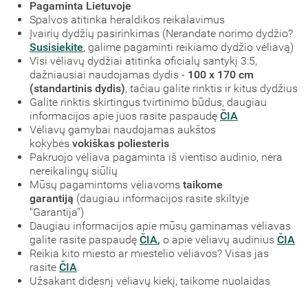
Pagaminta Lietuvoje
Spalvos atitinka heraldikos reikalavimus
Įvairių dydžių pasirinkimas (Nerandate norimo dydžio?
Susisiekite
, galime pagaminti reikiamo dydžio vėliavą)
Visi vėliavų dydžiai atitinka oficialų santykį 3:5,
dažniausiai naudojamas dydis -
100 x 170 cm
(standartinis dydis)
, tačiau galite rinktis ir kitus dydžius
Galite rinktis skirtingus tvirtinimo būdus, daugiau
informacijos apie juos rasite paspaudę
ČIA
Vėliavų gamybai naudojamas aukštos
kokybės
vokiškas poliesteris
Pakruojo vėliava pagaminta iš vientiso audinio, nėra
nereikalingų siūlių
Mūsų pagamintoms vėliavoms
taikome
garantiją
(daugiau informacijos rasite skiltyje
"Garantija")
Daugiau informacijos apie mūsų gaminamas vėliavas
galite rasite paspaudę
ČIA
,
o apie vėliavų audinius
ČIA
Reikia kito miesto ar miestelio vėliavos? Visas jas
rasite
ČIA
.
Užsakant didesnį vėliavų kiekį, taikome nuolaidas