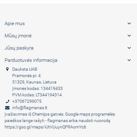

Apie mus

Mūsų įmonė

Jūsų paskyra

Parduotuvės informacija
Dauksta UAB
Pramonės pr. 4
51329, Kaunas, Lietuva
Įmonės kodas: 134419433
PVM kodas: LT344194314
+37067299075
info@flagmanas.lt
Įvažiavimas iš Chemijos gatvės. Google maps programėlės
paieškos lange rašyti - flagmanas arba naudoti nuorodą
https://goo.gl/maps/iUtVUuynQFRAomYc6