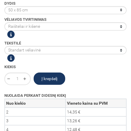
DYDIS
VĖLIAVOS TVIRTINIMAS
TEKSTILĖ
KIEKIS
Į krepšelį
NUOLAIDA PERKANT DIDESNĮ KIEKĮ
Nuo kiekio
Vieneto kaina su PVM
2
14,35 €
3
13,26 €
4
12,48 €