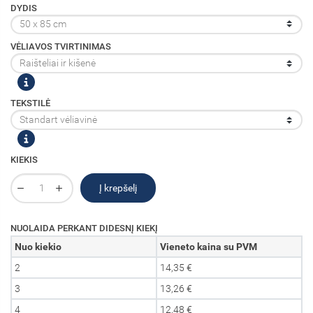
DYDIS
VĖLIAVOS TVIRTINIMAS
TEKSTILĖ
KIEKIS
Į krepšelį
NUOLAIDA PERKANT DIDESNĮ KIEKĮ
Nuo kiekio
Vieneto kaina su PVM
2
14,35 €
3
13,26 €
4
12,48 €