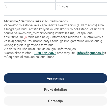
5
11,70 €
Atidavimo / Gamybos laikas:
1-5 darbo dienos
Panevėžio miesto vėliava - spausdinta skaitmeniniu (sublimacijos) arba
šilkografijos būdu ant itin kokybiško, vokiško 100% poliesterio. Pasirinkite
norimą vėliavos dydį, tvirtinimo būdą ir tekstilės rūšį. Paspaudus
apskritimą su
(i)
raide (dešinėje) - informacija rodoma su nuotraukomis.
Vėliavų gamyba užsiimame patys, todėl galime garantuoti aukščiausią
kokybę ir greitus gamybos terminus.
Vis dar sunku išsirinkti ir reikia daugiau informacijos?
S
kambinkite
telefonu
+370 672 99075
arba rašykite -
info@flagmanas.lt
ir
mūsų specialistai Jus pakonsultuos.
Aprašymas
Prekė detaliau
Garantija