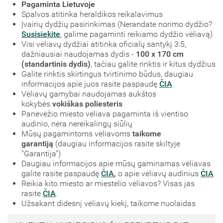
Pagaminta Lietuvoje
Spalvos atitinka heraldikos reikalavimus
Įvairių dydžių pasirinkimas (Nerandate norimo dydžio?
Susisiekite
, galime pagaminti reikiamo dydžio vėliavą)
Visi vėliavų dydžiai atitinka oficialų santykį 3:5,
dažniausiai naudojamas dydis -
100 x 170 cm
(standartinis dydis)
, tačiau galite rinktis ir kitus dydžius
Galite rinktis skirtingus tvirtinimo būdus, daugiau
informacijos apie juos rasite paspaudę
ČIA
Vėliavų gamybai naudojamas aukštos
kokybės
vokiškas poliesteris
Panevėžio miesto vėliava pagaminta iš vientiso
audinio, nėra nereikalingų siūlių
Mūsų pagamintoms vėliavoms
taikome
garantiją
(daugiau informacijos rasite skiltyje
"Garantija")
Daugiau informacijos apie mūsų gaminamas vėliavas
galite rasite paspaudę
ČIA
,
o apie vėliavų audinius
ČIA
Reikia kito miesto ar miestelio vėliavos? Visas jas
rasite
ČIA
.
Užsakant didesnį vėliavų kiekį, taikome nuolaidas