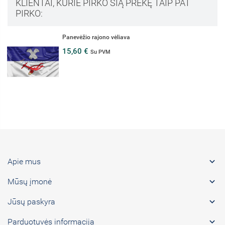
KLIENTAI, KURIE PIRKO ŠIĄ PREKĘ TAIP PAT
PIRKO:
Panevėžio rajono vėliava
15,60 €
Su PVM

Apie mus

Mūsų įmonė

Jūsų paskyra

Parduotuvės informacija