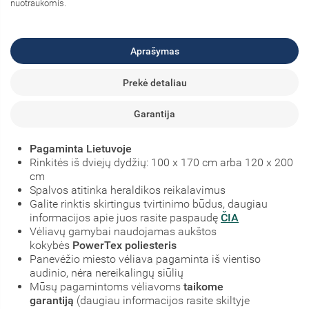
nuotraukomis.
Aprašymas
Prekė detaliau
Garantija
Pagaminta Lietuvoje
Rinkitės iš dviejų dydžių: 100 x 170 cm arba 120 x 200
cm
Spalvos atitinka heraldikos reikalavimus
Galite rinktis skirtingus tvirtinimo būdus, daugiau
informacijos apie juos rasite paspaudę
ČIA
Vėliavų gamybai naudojamas aukštos
kokybės
PowerTex poliesteris
Panevėžio miesto vėliava pagaminta iš vientiso
audinio, nėra nereikalingų siūlių
Mūsų pagamintoms vėliavoms
taikome
garantiją
(daugiau informacijos rasite skiltyje