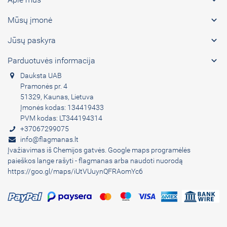

Mūsų įmonė

Jūsų paskyra

Parduotuvės informacija
Dauksta UAB
Pramonės pr. 4
51329, Kaunas, Lietuva
Įmonės kodas: 134419433
PVM kodas: LT344194314
+37067299075
info@flagmanas.lt
Įvažiavimas iš Chemijos gatvės. Google maps programėlės
paieškos lange rašyti - flagmanas arba naudoti nuorodą
https://goo.gl/maps/iUtVUuynQFRAomYc6