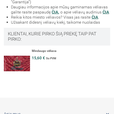
"Garantija")
Daugiau informacijos apie mūsų gaminamas vėliavas
galite rasite paspaudę
ČIA
,
o apie vėliavų audinius
ČIA
Reikia kitos miesto vėliavos? Visas jas rasite
ČIA
.
Užsakant didesnį vėliavų kiekį, taikome nuolaidas
KLIENTAI, KURIE PIRKO ŠIĄ PREKĘ TAIP PAT
PIRKO:
Mindaugo vėliava
15,60 €
Su PVM

Apie mus