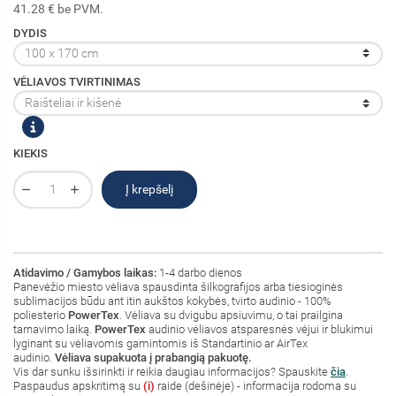
41.28 € be PVM.
DYDIS
VĖLIAVOS TVIRTINIMAS
KIEKIS
Į krepšelį
Atidavimo / Gamybos laikas:
1-4 darbo dienos
Panevėžio miesto vėliava spausdinta šilkografijos arba tiesioginės
sublimacijos būdu ant itin aukštos kokybės, tvirto audinio - 100%
poliesterio
PowerTex
. Vėliava su dvigubu apsiuvimu, o tai prailgina
tarnavimo laiką.
PowerTex
audinio vėliavos atsparesnės vėjui ir blukimui
lyginant su vėliavomis gamintomis iš Standartinio ar AirTex
audinio.
Vėliava supakuota į prabangią pakuotę.
Vis dar sunku išsirinkti ir reikia daugiau informacijos? Spauskite
čia
.
Paspaudus apskritimą su
(i)
raide (dešinėje) - informacija rodoma su