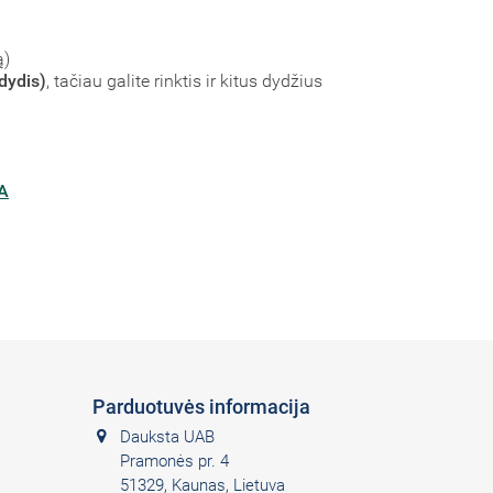
ą)
dydis)
, tačiau galite rinktis ir kitus dydžius
A
Parduotuvės informacija
Dauksta UAB
Pramonės pr. 4
51329, Kaunas, Lietuva