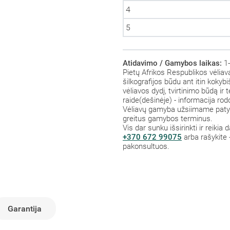
4
5
Atidavimo / Gamybos laikas:
1-
Pietų Afrikos Respublikos vėliav
šilkografijos būdu ant itin kokyb
vėliavos dydį, tvirtinimo būdą ir
raide(dešinėje) - informacija r
Vėliavų gamyba užsiimame patys,
greitus gamybos terminus.
Vis dar sunku išsirinkti ir reikia
+370 672 99075
arba rašykite 
pakonsultuos.
Garantija