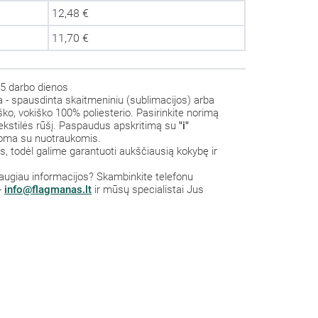
12,48 €
11,70 €
5 darbo dienos
a - spausdinta skaitmeniniu (sublimacijos) arba
iško, vokiško 100% poliesterio. Pasirinkite norimą
 tekstilės rūšį. Paspaudus apskritimą su
"i"
odoma su nuotraukomis.
 todėl galime garantuoti aukščiausią kokybę ir
 daugiau informacijos? S
kambinkite
telefonu
-
info@flagmanas.lt
ir mūsų specialistai Jus