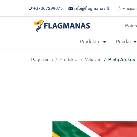
+37067299075
info@flagmanas.lt
Prisijun
Produktai
Priedai
Pagrindinis
Produktai
Vėliavos
Pietų Afrikos