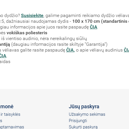
mo dydžio?
Susisiekite
, galime pagaminti reikiamo dydžio vėliav
į 3:5, dažniausiai naudojamas dydis -
100 x 170 cm (standartinis 
augiau informacijos apie juos rasite paspaudę
ČIA
bės
vokiškas poliesteris
š vientiso audinio, nėra nereikalingų siūlių
ntiją
(daugiau informacijos rasite skiltyje "Garantija")
vėliavas galite rasite paspaudę
ČIA
,
o apie vėliavų audinius
ČI
ČIA
.
laidas
įmonė
Jūsų paskyra
ir taisyklės
Užsakymo sekimas
s
Prisijungti
 aptarnavimas
Sukurti paskyrą