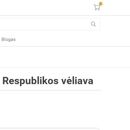
0
Krepšelis
Blogas
s Respublikos vėliava