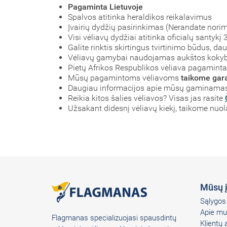
Pagaminta Lietuvoje
Spalvos atitinka heraldikos reikalavimus
Įvairių dydžių pasirinkimas (Nerandate nori
Visi vėliavų dydžiai atitinka oficialų santyk
Galite rinktis skirtingus tvirtinimo būdus, d
Vėliavų gamybai naudojamas aukštos koky
Pietų Afrikos Respublikos vėliava pagaminta i
Mūsų pagamintoms vėliavoms
taikome gara
Daugiau informacijos apie mūsų gaminamas 
Reikia kitos šalies vėliavos? Visas jas rasite
Užsakant didesnį vėliavų kiekį, taikome nuo
Mūsų 
Sąlygos 
Apie mu
Flagmanas specializuojasi spausdintų
Klientų