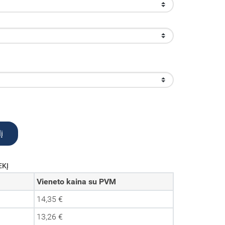
į
EKĮ
Vieneto kaina su PVM
14,35 €
13,26 €