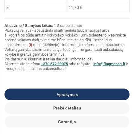
5
11,70 €
Atidavimo / Gamybos laikas:
1-5 darbo dienos
Plokščių vėliava - spausdinta skaitmeniniu (sublimacijos) arba
šilkografijos būdu ant itin kokybiško, vokiško 100% poliesterio. Pasirinkite
norimą vėliavos dydį, tvirtinimo būdą ir tekstilės rūšį. Paspaudus
apskritimą su
(i)
raide (dešinėje) - informacija rodoma su nuotraukomis.
Vėliavų gamyba užsiimame patys, todėl galime garantuoti aukščiausią
kokybę ir greitus gamybos terminus.
Vis dar sunku išsirinkti ir reikia daugiau informacijos?
S
kambinkite
telefonu
+370 672 99075
arba rašykite -
info@flagmanas.lt
ir
mūsų specialistai Jus pakonsultuos.
Aprašymas
Prekė detaliau
Garantija