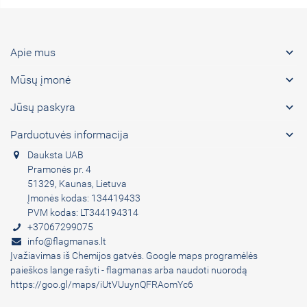

Apie mus

Mūsų įmonė

Jūsų paskyra

Parduotuvės informacija
Dauksta UAB
Pramonės pr. 4
51329, Kaunas, Lietuva
Įmonės kodas: 134419433
PVM kodas: LT344194314
+37067299075
info@flagmanas.lt
Įvažiavimas iš Chemijos gatvės. Google maps programėlės
paieškos lange rašyti - flagmanas arba naudoti nuorodą
https://goo.gl/maps/iUtVUuynQFRAomYc6