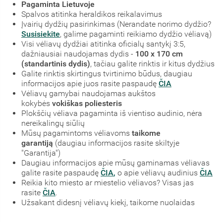
Pagaminta Lietuvoje
Spalvos atitinka heraldikos reikalavimus
Įvairių dydžių pasirinkimas (Nerandate norimo dydžio?
Susisiekite
, galime pagaminti reikiamo dydžio vėliavą)
Visi vėliavų dydžiai atitinka oficialų santykį 3:5,
dažniausiai naudojamas dydis -
100 x 170 cm
(standartinis dydis)
, tačiau galite rinktis ir kitus dydžius
Galite rinktis skirtingus tvirtinimo būdus, daugiau
informacijos apie juos rasite paspaudę
ČIA
Vėliavų gamybai naudojamas aukštos
kokybės
vokiškas poliesteris
Plokščių vėliava pagaminta iš vientiso audinio, nėra
nereikalingų siūlių
Mūsų pagamintoms vėliavoms
taikome
garantiją
(daugiau informacijos rasite skiltyje
"Garantija")
Daugiau informacijos apie mūsų gaminamas vėliavas
galite rasite paspaudę
ČIA
,
o apie vėliavų audinius
ČIA
Reikia kito miesto ar miestelio vėliavos? Visas jas
rasite
ČIA
.
Užsakant didesnį vėliavų kiekį, taikome nuolaidas