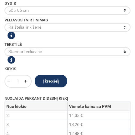
DYDIS
VĖLIAVOS TVIRTINIMAS
TEKSTILĖ
KIEKIS
Į krepšelį
NUOLAIDA PERKANT DIDESNĮ KIEKĮ
Nuo kiekio
Vieneto kaina su PVM
2
14,35 €
3
13,26 €
4
12,48 €