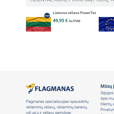
Lietuvos vėliava PowerTex
49,95 €
Su PVM
Mūsų 
Sąlygos 
Apie mu
Flagmanas specializuojasi spausdintų
Klientų
reklaminių vėliavų, reklaminių banerių,
Privatum
roll up'ų ir vėliavų gamyboje.