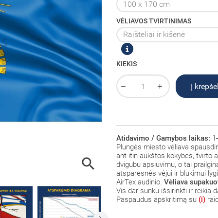
VĖLIAVOS TVIRTINIMAS
KIEKIS
Į krepšel
Atidavimo / Gamybos laikas:
1-
Plungės miesto vėliava spausdint
ant itin aukštos kokybės, tvirto 

dvigubu apsiuvimu, o tai prailgin
atsparesnės vėjui ir blukimui ly
AirTex audinio.
Vėliava supakuot
Vis dar sunku išsirinkti ir reiki
Paspaudus apskritimą su
(i)
rai