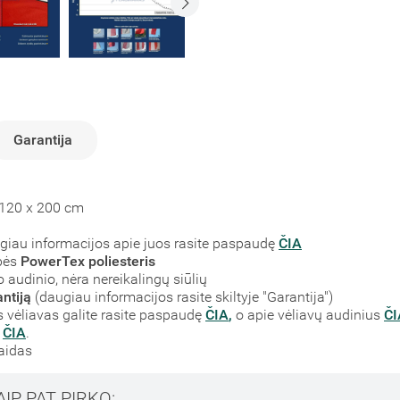
Garantija
a 120 x 200 cm
augiau informacijos apie juos rasite paspaudę
ČIA
bės
PowerTex poliesteris
 audinio, nėra nereikalingų siūlių
ntiją
(daugiau informacijos rasite skiltyje "Garantija")
vėliavas galite rasite paspaudę
ČIA
,
o apie vėliavų audinius
ČI
e
ČIA
.
laidas
AIP PAT PIRKO: