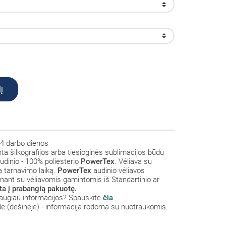
į
4 darbo dienos
a šilkografijos arba tiesioginės sublimacijos būdu
audinio - 100% poliesterio
PowerTex
. Vėliava su
a tarnavimo laiką.
PowerTex
audinio vėliavos
ginant su vėliavomis gamintomis iš Standartinio ar
a į prabangią pakuotę.
a daugiau informacijos? Spauskite
čia
.
de (dešinėje) - informacija rodoma su nuotraukomis.