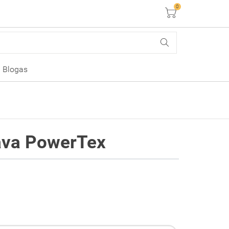
0
Krepšelis
Blogas
ava PowerTex