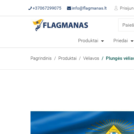
+37067299075
info@flagmanas.lt
Prisijun
Produktai
Priedai
Pagrindinis
Produktai
Vėliavos
Plungės vėli