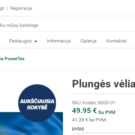
gti
Registracija
Paslaugos
Informacija
Galerija
Kontaktai
ava PowerTex
Plungės vėli
SKU Kodas: 8000-01
49.95 €
Su PVM
41.28 € be PVM.
DYDIS