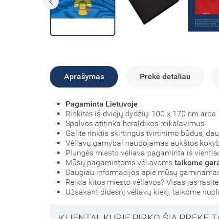
Aprašymas
Prekė detaliau
Pagaminta Lietuvoje
Rinkitės iš dviejų dydžių: 100 x 170 cm arb
Spalvos atitinka heraldikos reikalavimus
Galite rinktis skirtingus tvirtinimo būdus, d
Vėliavų gamybai naudojamas aukštos koky
Plungės miesto vėliava pagaminta iš vientiso
Mūsų pagamintoms vėliavoms
taikome gara
Daugiau informacijos apie mūsų gaminamas 
Reikia kitos miesto vėliavos? Visas jas rasit
Užsakant didesnį vėliavų kiekį, taikome nuo
KLIENTAI, KURIE PIRKO ŠIĄ PREKĘ T