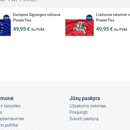
Europos Sąjungos vėliava
Lietuvos istorinė 
PowerTex
PowerTex
49,95 €
49,95 €
Su PVM
Su PVM
įmonė
Jūsų paskyra
ir taisyklės
Užsakymo sekimas
s
Prisijungti
 aptarnavimas
Sukurti paskyrą
o politika