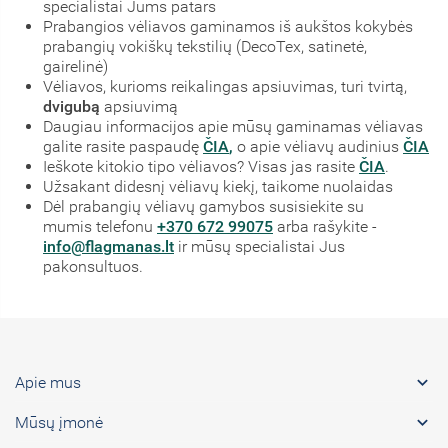
specialistai Jums patars
Prabangios vėliavos gaminamos iš aukštos kokybės
prabangių vokiškų tekstilių (DecoTex, satinetė,
gairelinė)
Vėliavos, kurioms reikalingas apsiuvimas, turi tvirtą,
dvigubą
apsiuvimą
Daugiau informacijos apie mūsų gaminamas vėliavas
galite rasite paspaudę
ČIA
,
o apie vėliavų audinius
ČIA
Ieškote kitokio tipo vėliavos? Visas jas rasite
ČIA
.
Užsakant didesnį vėliavų kiekį, taikome nuolaidas
Dėl prabangių vėliavų gamybos susisiekite su
mumis telefonu
+370 672 99075
arba rašykite -
info@flagmanas.lt
ir mūsų specialistai Jus
pakonsultuos.

Apie mus

Mūsų įmonė