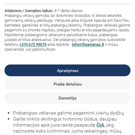
Atidavimo / Gamybos laikas:
3-7 darbo dienos
Prabangių vėliavų gamyba, tai išskirtinės išvaizdos, iš storos tekstilės,
gaminamų vėliavų paslauga. Vienpusė arba dvipusė spauda ant DecoTex,
satinetės, gairelinės ar kitų prabangių tekstilių. Prabangias vėliavas galime
pagaminti su įmonės logotipu, įstaigos herbu ar kitu pageidaujamu vaizdu.
Papildomai prabangioms vėliavoms paruošiame kutus, prabangias
juostas ar kitus aksesuarus. Dėl prabangių vėliavų gamybos susisiekite
telefonu
+370 672 99075
arba rašykite -
info@flagmanas.lt
ir mūsų
specialistai Jus pakonsultuos.
Aprašymas
Prekė detaliau
Garantija
Prabangias vėliavas galime pagaminti įvairių dydžių
Galite rinktis skirtingus tvirtinimo būdus, daugiau
informacijos apie juos rasite paspaudę
ČIA
, jeig
nežinosite koks tvirtinimas Jums reikalingas, mūsų