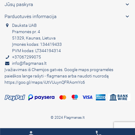

Jūsų paskyra

Parduotuvės informacija
Dauksta UAB
Pramonės pr. 4
51329, Kaunas, Lietuva
Įmonės kodas: 134419433
PVM kodas: LT344194314
+37067299075
info@flagmanas.lt
Įvažiavimas iš Chemijos gatvės. Google maps programėlės
paieškos lange rašyti - flagmanas arba naudoti nuorodą
https://goo.gl/maps/iUtVUuynQFRAomYc6
© 2024 Flagmanas.lt
person
phone