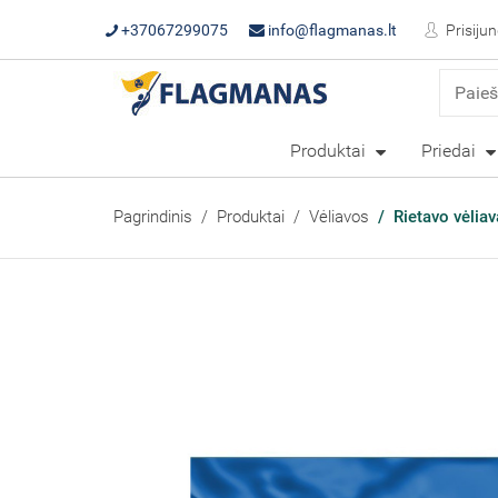
+37067299075
info@flagmanas.lt
Prisijun
Produktai
Priedai
Pagrindinis
Produktai
Vėliavos
Rietavo vėliav