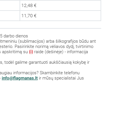
12,48 €
11,70 €
5 darbo dienos
itmeniniu (sublimacijos) arba šilkografijos būdu ant
sterio. Pasirinkite norimą vėliavos dydį, tvirtinimo
us apskritimą su
(i)
raide (dešinėje) - informacija
 todėl galime garantuoti aukščiausią kokybę ir
 daugiau informacijos? S
kambinkite
telefonu
-
info@flagmanas.lt
ir mūsų specialistai Jus