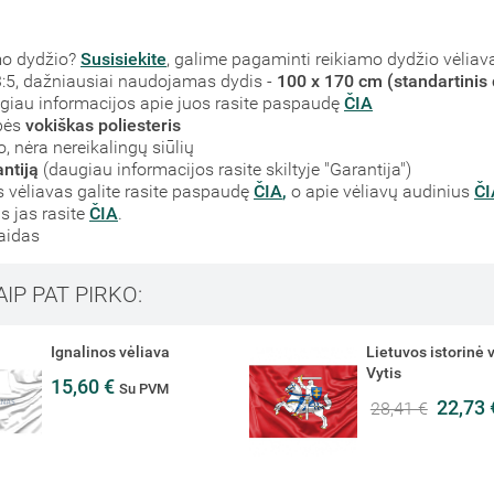
mo dydžio?
Susisiekite
, galime pagaminti reikiamo dydžio vėliav
į 3:5, dažniausiai naudojamas dydis -
100 x 170 cm (standartinis 
augiau informacijos apie juos rasite paspaudę
ČIA
bės
vokiškas poliesteris
, nėra nereikalingų siūlių
ntiją
(daugiau informacijos rasite skiltyje "Garantija")
vėliavas galite rasite paspaudę
ČIA
,
o apie vėliavų audinius
ČI
s jas rasite
ČIA
.
laidas
AIP PAT PIRKO:
Ignalinos vėliava
Lietuvos istorinė 
Vytis
15,60 €
Su PVM
22,73
28,41 €