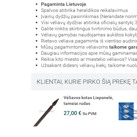
Pagaminta Lietuvoje
Spalvos atitinka heraldikos reikalavimus
Įvairių dydžių pasirinkimas (Nerandate nori
Visi vėliavų dydžiai atitinka oficialų santyk
Galite rinktis skirtingus tvirtinimo būdus, d
Vėliavų gamybai naudojamas aukštos koky
Rietavo vėliava pagaminta iš vientiso audinio
Mūsų pagamintoms vėliavoms
taikome gara
Daugiau informacijos apie mūsų gaminamas 
Reikia kito miesto ar miestelio vėliavos? Visa
Užsakant didesnį vėliavų kiekį, taikome nuo
KLIENTAI, KURIE PIRKO ŠIĄ PREKĘ T
Vėliavos kotas Liepsnelė,
tamsiai rudas
27,00 €
Su PVM