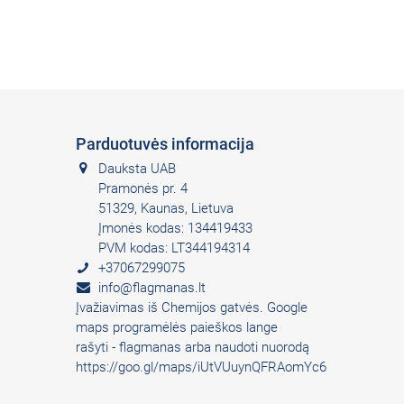
Parduotuvės informacija
Dauksta UAB
Pramonės pr. 4
51329, Kaunas, Lietuva
Įmonės kodas: 134419433
PVM kodas: LT344194314
+37067299075
info@flagmanas.lt
Įvažiavimas iš Chemijos gatvės. Google
maps programėlės paieškos lange
rašyti - flagmanas arba naudoti nuorodą
https://goo.gl/maps/iUtVUuynQFRAomYc6