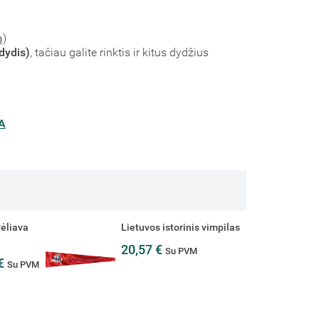
ą)
dydis)
, tačiau galite rinktis ir kitus dydžius
A
vėliava
Lietuvos istorinis vimpilas
20,57 €
Su PVM
 €
Su PVM