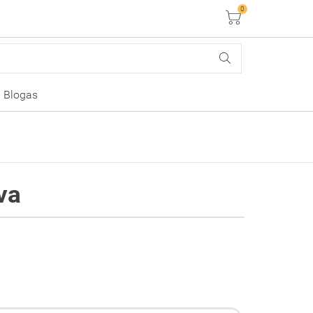
0
Krepšelis
Blogas
va