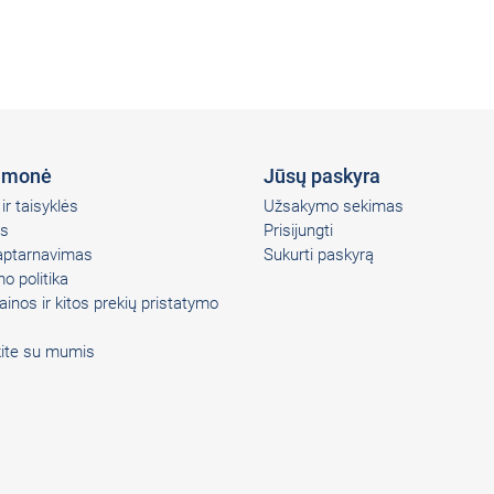
įmonė
Jūsų paskyra
ir taisyklės
Užsakymo sekimas
s
Prisijungti
 aptarnavimas
Sukurti paskyrą
o politika
ainos ir kitos prekių pristatymo
kite su mumis