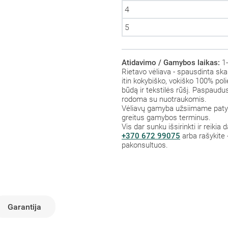
4
5
Atidavimo / Gamybos laikas:
1-
Rietavo vėliava - spausdinta ska
itin kokybiško, vokiško 100% polie
būdą ir tekstilės rūšį. Paspaud
rodoma su nuotraukomis.
Vėliavų gamyba užsiimame patys,
greitus gamybos terminus.
Vis dar sunku išsirinkti ir reikia
+370 672 99075
arba rašykite 
pakonsultuos.
Garantija