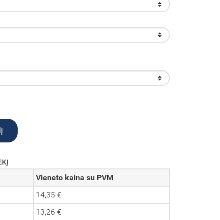
į
EKĮ
Vieneto kaina su PVM
14,35 €
13,26 €