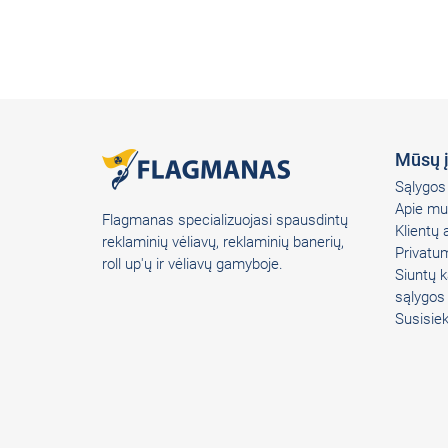
Mūsų 
Sąlygos 
Apie mu
Flagmanas specializuojasi spausdintų
Klientų
reklaminių vėliavų, reklaminių banerių,
Privatum
roll up'ų ir vėliavų gamyboje.
Siuntų k
sąlygos
Susisie