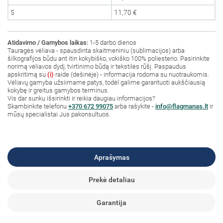
5
11,70 €
Atidavimo / Gamybos laikas:
1-5 darbo dienos
Tauragės vėliava - spausdinta skaitmeniniu (sublimacijos) arba
šilkografijos būdu ant itin kokybiško, vokiško 100% poliesterio. Pasirinkite
norimą vėliavos dydį, tvirtinimo būdą ir tekstilės rūšį. Paspaudus
apskritimą su
(i)
raide (dešinėje) - informacija rodoma su nuotraukomis.
Vėliavų gamyba užsiimame patys, todėl galime garantuoti aukščiausią
kokybę ir greitus gamybos terminus.
Vis dar sunku išsirinkti ir reikia daugiau informacijos?
S
kambinkite
telefonu
+370 672 99075
arba rašykite -
info@flagmanas.lt
ir
mūsų specialistai Jus pakonsultuos.
Aprašymas
Prekė detaliau
Garantija