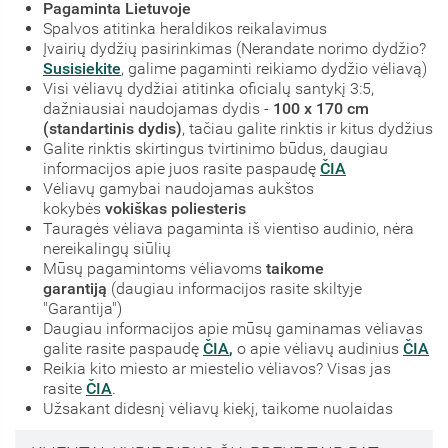
Pagaminta Lietuvoje
Spalvos atitinka heraldikos reikalavimus
Įvairių dydžių pasirinkimas (Nerandate norimo dydžio?
Susisiekite
, galime pagaminti reikiamo dydžio vėliavą)
Visi vėliavų dydžiai atitinka oficialų santykį 3:5,
dažniausiai naudojamas dydis -
100 x 170 cm
(standartinis dydis)
, tačiau galite rinktis ir kitus dydžius
Galite rinktis skirtingus tvirtinimo būdus, daugiau
informacijos apie juos rasite paspaudę
ČIA
Vėliavų gamybai naudojamas aukštos
kokybės
vokiškas poliesteris
Tauragės vėliava pagaminta iš vientiso audinio, nėra
nereikalingų siūlių
Mūsų pagamintoms vėliavoms
taikome
garantiją
(daugiau informacijos rasite skiltyje
"Garantija")
Daugiau informacijos apie mūsų gaminamas vėliavas
galite rasite paspaudę
ČIA
,
o apie vėliavų audinius
ČIA
Reikia kito miesto ar miestelio vėliavos? Visas jas
rasite
ČIA
.
Užsakant didesnį vėliavų kiekį, taikome nuolaidas