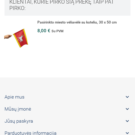
KLIENTAI, KURIE PIRKO ŠIĄ PREKĘ TAIP PAT
PIRKO:
Pasirinkto miesto vėliavėlė su koteliu, 30 x 50 cm
8,00 €
Su PVM

Apie mus

Mūsų įmonė

Jūsų paskyra

Parduotuvės informacija