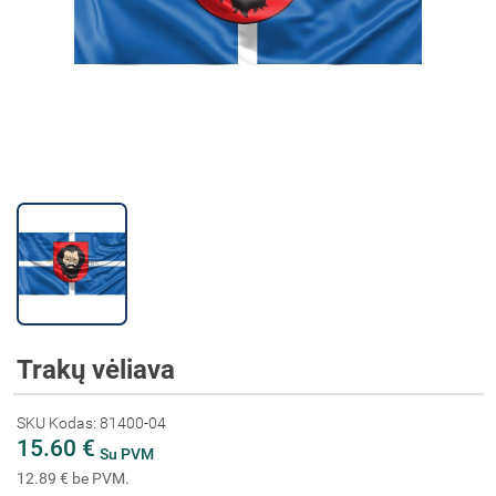
Trakų vėliava
SKU Kodas: 81400-04
15.60 €
Su PVM
12.89 € be PVM.