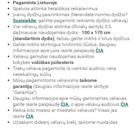
Pagaminta Lietuvoje
Spalvos atitinka heraldikos reikalavimus
Įvairių dydžių pasirinkimas (Nerandate norimo dydžio?
Susisiekite
, galime pagaminti reikiamo dydžio vėliavą)
Visi vėliavų dydžiai atitinka oficialų santykį 3:5,
dažniausiai naudojamas dydis -
100 x 170 cm
(standartinis dydis)
, tačiau galite rinktis ir kitus dydžius
Galite rinktis skirtingus tvirtinimo būdus, daugiau
informacijos apie juos rasite paspaudę
ČIA
Vėliavų gamybai naudojamas aukštos
kokybės
vokiškas poliesteris
Trakų vėliava pagaminta iš vientiso audinio, nėra
nereikalingų siūlių
Mūsų pagamintoms vėliavoms
taikome
garantiją
(daugiau informacijos rasite skiltyje
"Garantija")
Daugiau informacijos apie mūsų gaminamas vėliavas
galite rasite paspaudę
ČIA
,
o apie vėliavų audinius
ČIA
Reikia kito miesto ar miestelio vėliavos? Visas jas
rasite
ČIA
.
Užsakant didesnį vėliavų kiekį, taikome nuolaidas