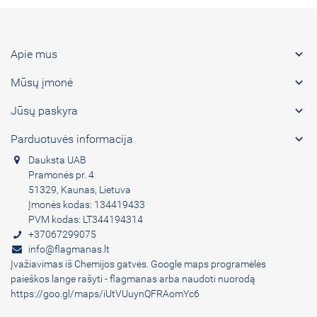

Apie mus

Mūsų įmonė

Jūsų paskyra

Parduotuvės informacija
Dauksta UAB
Pramonės pr. 4
51329, Kaunas, Lietuva
Įmonės kodas: 134419433
PVM kodas: LT344194314
+37067299075
info@flagmanas.lt
Įvažiavimas iš Chemijos gatvės. Google maps programėlės
paieškos lange rašyti - flagmanas arba naudoti nuorodą
https://goo.gl/maps/iUtVUuynQFRAomYc6