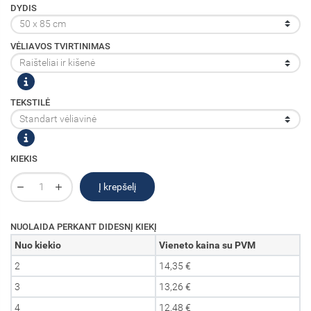
DYDIS
VĖLIAVOS TVIRTINIMAS
TEKSTILĖ
KIEKIS
Į krepšelį
NUOLAIDA PERKANT DIDESNĮ KIEKĮ
Nuo kiekio
Vieneto kaina su PVM
2
14,35 €
3
13,26 €
4
12,48 €