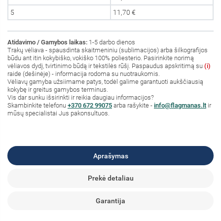
5
11,70 €
Atidavimo / Gamybos laikas:
1-5 darbo dienos
Trakų vėliava - spausdinta skaitmeniniu (sublimacijos) arba šilkografijos
būdu ant itin kokybiško, vokiško 100% poliesterio. Pasirinkite norimą
vėliavos dydį, tvirtinimo būdą ir tekstilės rūšį. Paspaudus apskritimą su
(i)
raide (dešinėje) - informacija rodoma su nuotraukomis.
Vėliavų gamyba užsiimame patys, todėl galime garantuoti aukščiausią
kokybę ir greitus gamybos terminus.
Vis dar sunku išsirinkti ir reikia daugiau informacijos?
S
kambinkite
telefonu
+370 672 99075
arba rašykite -
info@flagmanas.lt
ir
mūsų specialistai Jus pakonsultuos.
Aprašymas
Prekė detaliau
Garantija