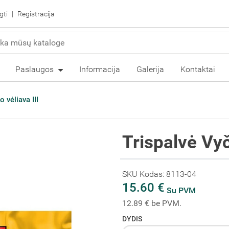
gti
Registracija
Paslaugos
Informacija
Galerija
Kontaktai
 vėliava III
Trispalvė Vyči
SKU Kodas: 8113-04
15.60 €
Su PVM
12.89 € be PVM.
DYDIS