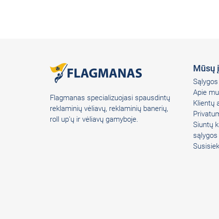
Mūsų 
Sąlygos 
Apie mu
Flagmanas specializuojasi spausdintų
Klientų
reklaminių vėliavų, reklaminių banerių,
Privatum
roll up'ų ir vėliavų gamyboje.
Siuntų k
sąlygos
Susisie