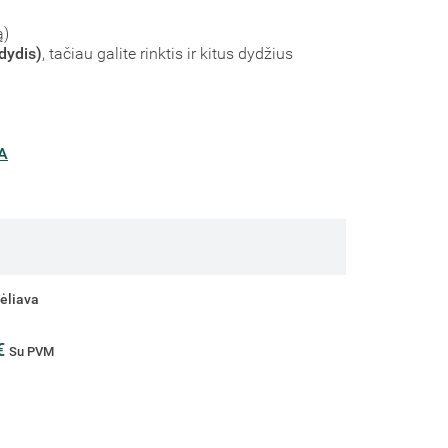
ą)
dydis)
, tačiau galite rinktis ir kitus dydžius
A
vėliava
 €
Su PVM