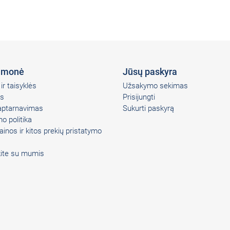
įmonė
Jūsų paskyra
ir taisyklės
Užsakymo sekimas
s
Prisijungti
 aptarnavimas
Sukurti paskyrą
o politika
ainos ir kitos prekių pristatymo
kite su mumis