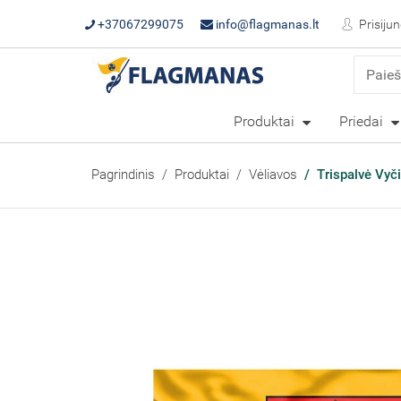
+37067299075
info@flagmanas.lt
Prisijun
Produktai
Priedai
Pagrindinis
Produktai
Vėliavos
Trispalvė Vyčio