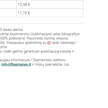
12,48 €
11,70 €
5 darbo dienos
usdinta skaitmeniniu (sublimacijos) arba šilkografijos
100% poliesterio. Pasirinkite norimą vėliavos
s rūšį. Paspaudus apskritimą su
(i)
raide (dešinėje) -
omis.
 todėl galime garantuoti aukščiausią kokybę ir
 daugiau informacijos? S
kambinkite
telefonu
-
info@flagmanas.lt
ir mūsų specialistai Jus