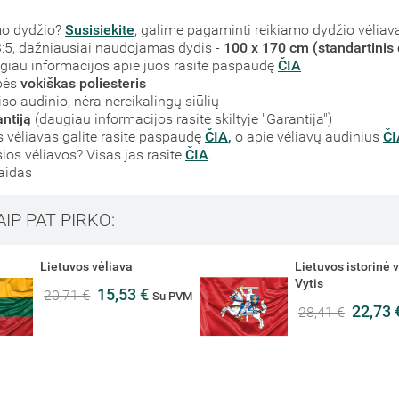
mo dydžio?
Susisiekite
, galime pagaminti reikiamo dydžio vėliav
į 3:5, dažniausiai naudojamas dydis -
100 x 170 cm (standartinis 
augiau informacijos apie juos rasite paspaudę
ČIA
bės
vokiškas poliesteris
iso audinio, nėra nereikalingų siūlių
ntiją
(daugiau informacijos rasite skiltyje "Garantija")
vėliavas galite rasite paspaudę
ČIA
,
o apie vėliavų audinius
ČI
sios vėliavos? Visas jas rasite
ČIA
.
laidas
AIP PAT PIRKO:
Lietuvos vėliava
Lietuvos istorinė 
Vytis
15,53 €
20,71 €
Su PVM
22,73
28,41 €