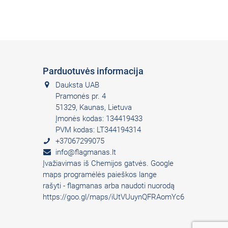
Parduotuvės informacija
Dauksta UAB
Pramonės pr. 4
51329, Kaunas, Lietuva
Įmonės kodas: 134419433
PVM kodas: LT344194314
+37067299075
info@flagmanas.lt
Įvažiavimas iš Chemijos gatvės. Google
maps programėlės paieškos lange
rašyti - flagmanas arba naudoti nuorodą
https://goo.gl/maps/iUtVUuynQFRAomYc6