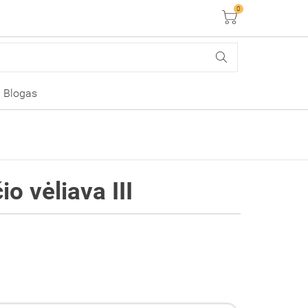
0
Krepšelis
Blogas
o vėliava III