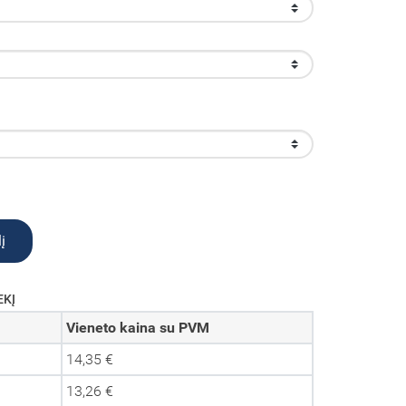
į
EKĮ
Vieneto kaina su PVM
14,35 €
13,26 €