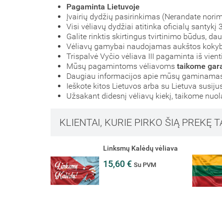
Pagaminta Lietuvoje
Įvairių dydžių pasirinkimas (Nerandate nori
Visi vėliavų dydžiai atitinka oficialų santyk
Galite rinktis skirtingus tvirtinimo būdus, d
Vėliavų gamybai naudojamas aukštos koky
Trispalvė Vyčio vėliava III pagaminta iš vient
Mūsų pagamintoms vėliavoms
taikome gara
Daugiau informacijos apie mūsų gaminamas 
Ieškote kitos Lietuvos arba su Lietuva susiju
Užsakant didesnį vėliavų kiekį, taikome nuo
KLIENTAI, KURIE PIRKO ŠIĄ PREKĘ T
Linksmų Kalėdų vėliava
15,60 €
Su PVM