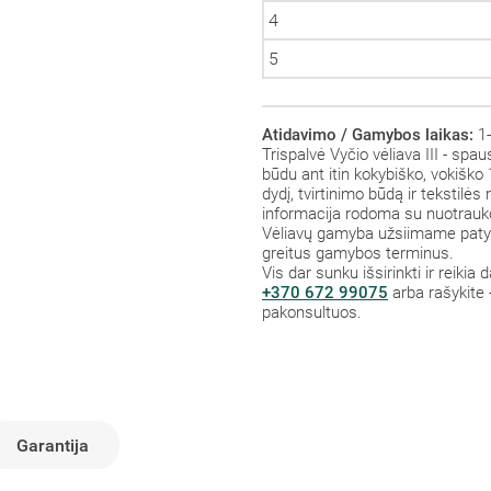
4
5
Atidavimo / Gamybos laikas:
1-
Trispalvė Vyčio vėliava III - spa
būdu ant itin kokybiško, vokiško 
dydį, tvirtinimo būdą ir tekstilė
informacija rodoma su nuotrauk
Vėliavų gamyba užsiimame patys,
greitus gamybos terminus.
Vis dar sunku išsirinkti ir reikia
+370 672 99075
arba rašykite 
pakonsultuos.
Garantija