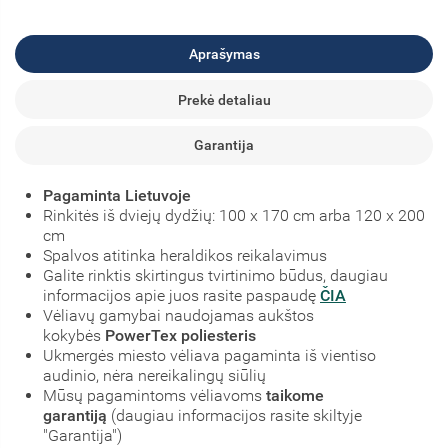
Aprašymas
Prekė detaliau
Garantija
Pagaminta Lietuvoje
Rinkitės iš dviejų dydžių: 100 x 170 cm arba 120 x 200
cm
Spalvos atitinka heraldikos reikalavimus
Galite rinktis skirtingus tvirtinimo būdus, daugiau
informacijos apie juos rasite paspaudę
ČIA
Vėliavų gamybai naudojamas aukštos
kokybės
PowerTex poliesteris
Ukmergės miesto vėliava pagaminta iš vientiso
audinio, nėra nereikalingų siūlių
Mūsų pagamintoms vėliavoms
taikome
garantiją
(daugiau informacijos rasite skiltyje
"Garantija")