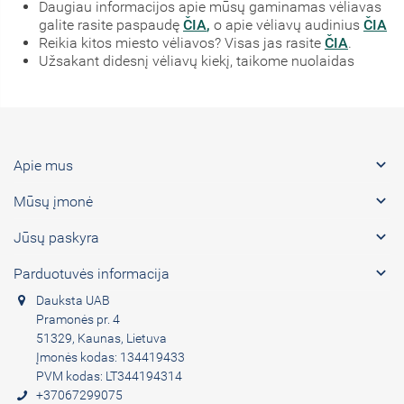
Daugiau informacijos apie mūsų gaminamas vėliavas
galite rasite paspaudę
ČIA
,
o apie vėliavų audinius
ČIA
Reikia kitos miesto vėliavos? Visas jas rasite
ČIA
.
Užsakant didesnį vėliavų kiekį, taikome nuolaidas

Apie mus

Mūsų įmonė

Jūsų paskyra

Parduotuvės informacija
Dauksta UAB
Pramonės pr. 4
51329, Kaunas, Lietuva
Įmonės kodas: 134419433
PVM kodas: LT344194314
+37067299075