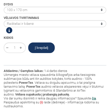
DYDIS
VĖLIAVOS TVIRTINIMAS
KIEKIS
Į krepšelį
Atidavimo / Gamybos laikas:
1-4 darbo dienos
Ukmergės miesto vėliava spausdinta šilkografijos arba tiesioginės
sublimacijos būdu ant itin aukštos kokybės, tvirto audinio - 100%
poliesterio
PowerTex
. Vėliava su dvigubu apsiuvimu, o tai prailgina
tarnavimo laiką.
PowerTex
audinio vėliavos atsparesnės vėjui ir blukimui
lyginant su vėliavomis gamintomis iš Standartinio ar AirTex
audinio.
Vėliava supakuota į prabangią pakuotę.
Vis dar sunku išsirinkti ir reikia daugiau informacijos? Spauskite
čia
.
Paspaudus apskritimą su
(i)
raide (dešinėje) - informacija rodoma su
nuotraukomis.