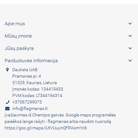

Apie mus

Mūsų įmonė

Jūsų paskyra

Parduotuvės informacija
Dauksta UAB
Pramonės pr. 4
51329, Kaunas, Lietuva
Įmonės kodas: 134419433
PVM kodas: LT344194314
+37067299075
info@flagmanas.lt
Įvažiavimas iš Chemijos gatvės. Google maps programėlės
paieškos lange rašyti - flagmanas arba naudoti nuorodą
https://goo.gl/maps/iUtVUuynQFRAomYc6