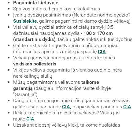
Pagaminta Lietuvoje
Spalvos atitinka heraldikos reikalavimus
Įvairių dydžių pasirinkimas (Nerandate norimo dydžio?
Susisiekite
, galime pagaminti reikiamo dydžio vėliavą)
Visi vėliavų dydžiai atitinka oficialų santykį 3:5,
dažniausiai naudojamas dydis -
100 x 170 cm
(standartinis dydis)
, tačiau galite rinktis ir kitus dydžius
Galite rinktis skirtingus tvirtinimo būdus, daugiau
informacijos apie juos rasite paspaudę
ČIA
Vėliavų gamybai naudojamas aukštos kokybės
vokiškas poliesteris
Vilkijos vėliava pagaminta iš vientiso audinio, nėra
nereikalingų siūlių
Mūsų pagamintoms vėliavoms
taikome
garantiją
(daugiau informacijos rasite skiltyje
"Garantija")
Daugiau informacijos apie mūsų gaminamas vėliavas
galite rasite paspaudę
ČIA
,
o apie vėliavų audinius
ČIA
Reikia kito miesto ar miestelio vėliavos? Visas jas
rasite
ČIA
.
Užsakant didesnį vėliavų kiekį, taikome nuolaidas