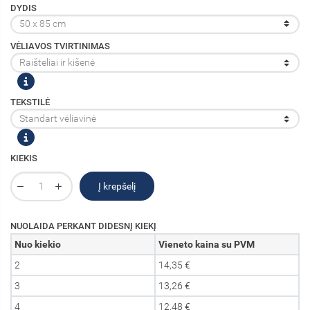
DYDIS
VĖLIAVOS TVIRTINIMAS
TEKSTILĖ
KIEKIS
Į krepšelį
NUOLAIDA PERKANT DIDESNĮ KIEKĮ
Nuo kiekio
Vieneto kaina su PVM
2
14,35 €
3
13,26 €
4
12,48 €