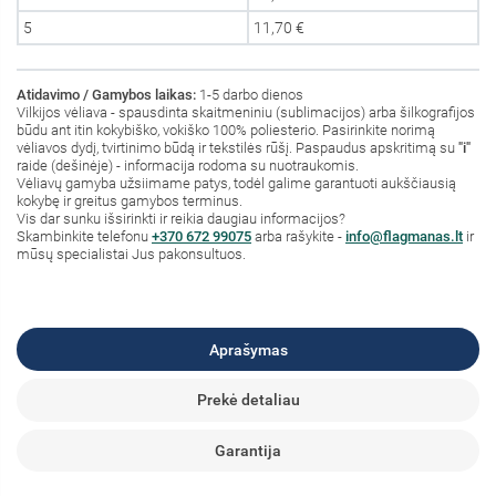
5
11,70 €
Atidavimo / Gamybos laikas:
1-5 darbo dienos
Vilkijos vėliava - spausdinta skaitmeniniu (sublimacijos) arba šilkografijos
būdu ant itin kokybiško, vokiško 100% poliesterio. Pasirinkite norimą
vėliavos dydį, tvirtinimo būdą ir tekstilės rūšį. Paspaudus apskritimą su
"i"
raide (dešinėje) - informacija rodoma su nuotraukomis.
Vėliavų gamyba užsiimame patys, todėl galime garantuoti aukščiausią
kokybę ir greitus gamybos terminus.
Vis dar sunku išsirinkti ir reikia daugiau informacijos?
S
kambinkite
telefonu
+370 672 99075
arba rašykite -
info@flagmanas.lt
ir
mūsų specialistai Jus pakonsultuos.
Aprašymas
Prekė detaliau
Garantija