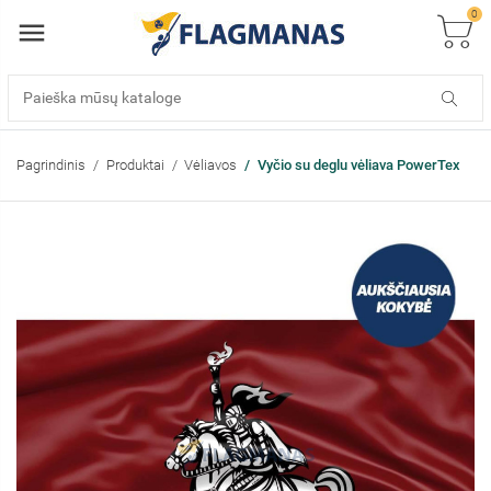
0
Pagrindinis
Produktai
Vėliavos
Vyčio su deglu vėliava PowerTex