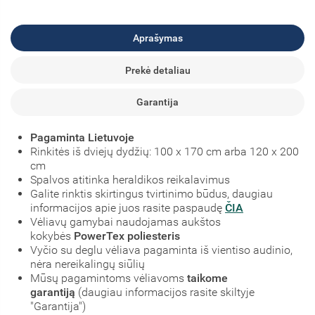
Aprašymas
Prekė detaliau
Garantija
Pagaminta Lietuvoje
Rinkitės iš dviejų dydžių: 100 x 170 cm arba 120 x 200
cm
Spalvos atitinka heraldikos reikalavimus
Galite rinktis skirtingus tvirtinimo būdus, daugiau
informacijos apie juos rasite paspaudę
ČIA
Vėliavų gamybai naudojamas aukštos
kokybės
PowerTex poliesteris
Vyčio su deglu vėliava pagaminta iš vientiso audinio,
nėra nereikalingų siūlių
Mūsų pagamintoms vėliavoms
taikome
garantiją
(daugiau informacijos rasite skiltyje
"Garantija")