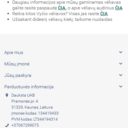
Daugiau informacijos apie mūsų gaminamas vėliavas
galite rasite paspaudę
ČIA
,
o apie vėliavų audinius
ČIA
Reikia kitos Vyčio vėliavos? Visas jas rasite
ČIA
.
Užsakant didesnį vėliavų kiekį, taikome nuolaidas

Apie mus

Mūsų įmonė

Jūsų paskyra

Parduotuvės informacija
Dauksta UAB
Pramonės pr. 4
51329, Kaunas, Lietuva
Įmonės kodas: 134419433
PVM kodas: LT344194314
+37067299075