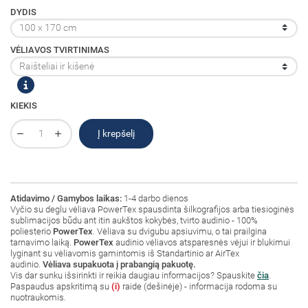
DYDIS
VĖLIAVOS TVIRTINIMAS
KIEKIS
Į krepšelį
Atidavimo / Gamybos laikas:
1-4 darbo dienos
Vyčio su deglu vėliava PowerTex spausdinta šilkografijos arba tiesioginės
sublimacijos būdu ant itin aukštos kokybės, tvirto audinio - 100%
poliesterio
PowerTex
. Vėliava su dvigubu apsiuvimu, o tai prailgina
tarnavimo laiką.
PowerTex
audinio vėliavos atsparesnės vėjui ir blukimui
lyginant su vėliavomis gamintomis iš Standartinio ar AirTex
audinio.
Vėliava supakuota į prabangią pakuotę.
Vis dar sunku išsirinkti ir reikia daugiau informacijos? Spauskite
čia
.
Paspaudus apskritimą su
(i)
raide (dešinėje) - informacija rodoma su
nuotraukomis.