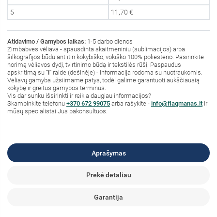
5
11,70 €
Atidavimo / Gamybos laikas:
1-5 darbo dienos
Zimbabves vėliava - spausdinta skaitmeniniu (sublimacijos) arba
šilkografijos būdu ant itin kokybiško, vokiško 100% poliesterio. Pasirinkite
norimą vėliavos dydį, tvirtinimo būdą ir tekstilės rūšį. Paspaudus
apskritimą su
"i"
raide (dešinėje) - informacija rodoma su nuotraukomis.
Vėliavų gamyba užsiimame patys, todėl galime garantuoti aukščiausią
kokybę ir greitus gamybos terminus.
Vis dar sunku išsirinkti ir reikia daugiau informacijos?
S
kambinkite
telefonu
+370 672 99075
arba rašykite -
info@flagmanas.lt
ir
mūsų specialistai Jus pakonsultuos.
Aprašymas
Prekė detaliau
Garantija