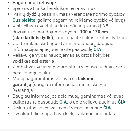
Pagaminta Lietuvoje
Spalvos atitinka heraldikos reikalavimus
Įvairių dydžių pasirinkimas (Nerandate norimo dydžio?
Susisiekite
, galime pagaminti reikiamo dydžio vėliavą)
Visi vėliavų dydžiai atitinka oficialų santykį 3:5,
dažniausiai naudojamas dydis -
100 x 170 cm
(standartinis dydis)
, tačiau galite rinktis ir kitus dydžius
Galite rinktis skirtingus tvirtinimo būdus, daugiau
informacijos apie juos rasite paspaudę
ČIA
Vėliavų gamybai naudojamas aukštos kokybės
vokiškas poliesteris
Zimbabves vėliava pagaminta iš vientiso audinio, nėra
nereikalingų siūlių
Mūsų pagamintoms vėliavoms
taikome
garantiją
(daugiau informacijos rasite skiltyje
"Garantija")
Daugiau informacijos apie mūsų gaminamas vėliavas
galite rasite paspaudę
ČIA
,
o apie vėliavų audinius
ČIA
Reikia kitos šalies vėliavos? Visas jas rasite
ČIA
.
Užsakant didesnį vėliavų kiekį, taikome nuolaidas