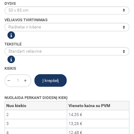
DYDIS
VĖLIAVOS TVIRTINIMAS
TEKSTILĖ
KIEKIS
Į krepšelį
NUOLAIDA PERKANT DIDESNĮ KIEKĮ
Nuo kiekio
Vieneto kaina su PVM
2
14,35 €
3
13,26 €
4
12,48 €