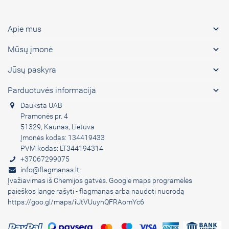

Apie mus

Mūsų įmonė

Jūsų paskyra

Parduotuvės informacija
Dauksta UAB
Pramonės pr. 4
51329, Kaunas, Lietuva
Įmonės kodas: 134419433
PVM kodas: LT344194314
+37067299075
info@flagmanas.lt
Įvažiavimas iš Chemijos gatvės. Google maps programėlės
paieškos lange rašyti - flagmanas arba naudoti nuorodą
https://goo.gl/maps/iUtVUuynQFRAomYc6