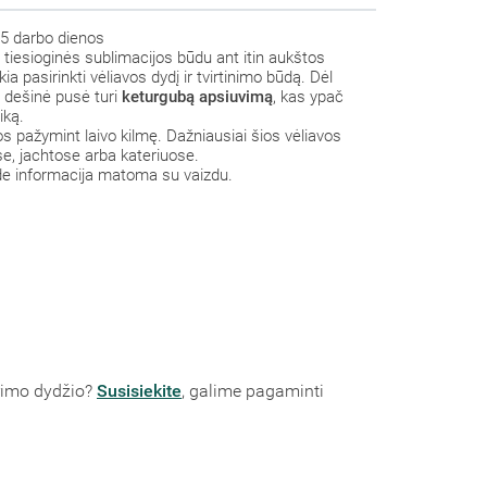
5 darbo dienos
a tiesioginės sublimacijos būdu ant itin aukštos
ia pasirinkti vėliavos dydį ir tvirtinimo būdą. Dėl
ų dešinė pusė turi
keturgubą apsiuvimą
, kas ypač
iką.
s pažymint laivo kilmę. Dažniausiai šios vėliavos
se, jachtose arba kateriuose.
de informacija matoma su vaizdu.
orimo dydžio?
Susisiekite
, galime pagaminti