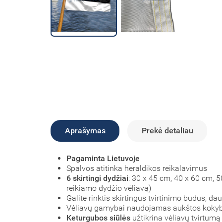
Aprašymas
Prekė detaliau
Pagaminta Lietuvoje
Spalvos atitinka heraldikos reikalavimus
6 skirtingi dydžiai
: 30 x 45 cm, 40 x 60 cm, 
reikiamo dydžio vėliavą)
Galite rinktis skirtingus tvirtinimo būdus, d
Vėliavų gamybai naudojamas aukštos koky
Keturgubos siūlės
užtikrina vėliavų tvirtumą