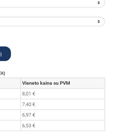
į
EKĮ
Vieneto kaina su PVM
8,01 €
7,40 €
6,97 €
6,53 €