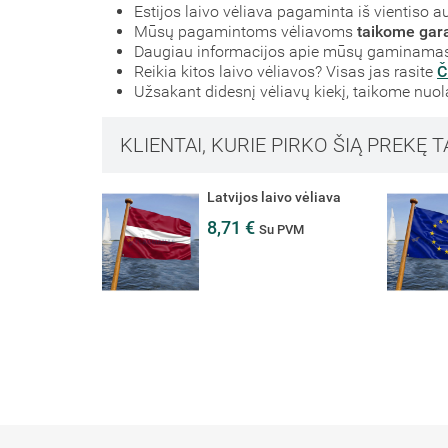
Estijos laivo vėliava pagaminta iš vientiso au
Mūsų pagamintoms vėliavoms
taikome gara
Daugiau informacijos apie mūsų gaminamas 
Reikia kitos laivo vėliavos? Visas jas rasite
Č
Užsakant didesnį vėliavų kiekį, taikome nuo
KLIENTAI, KURIE PIRKO ŠIĄ PREKĘ T
Latvijos laivo vėliava
8,71 €
Su PVM