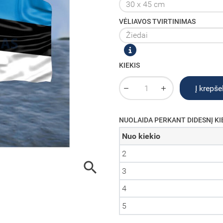
VĖLIAVOS TVIRTINIMAS
KIEKIS
Į krepšel
NUOLAIDA PERKANT DIDESNĮ KI
Nuo kiekio
2

3
4
5