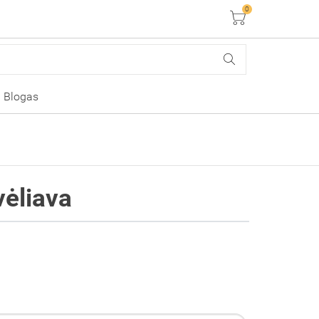
0
Krepšelis
Blogas
vėliava