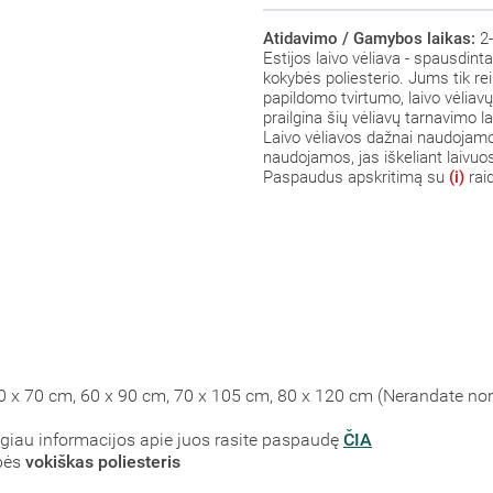
Atidavimo / Gamybos laikas:
2-
Estijos laivo vėliava - spausdint
kokybės poliesterio. Jums tik reik
papildomo tvirtumo, laivo vėliav
prailgina šių vėliavų tarnavimo la
Laivo vėliavos dažnai naudojamo
naudojamos, jas iškeliant laivuo
Paspaudus apskritimą su
(i)
rai
50 x 70 cm, 60 x 90 cm, 70 x 105 cm, 80 x 120 cm (Nerandate n
augiau informacijos apie juos rasite paspaudę
ČIA
bės
vokiškas poliesteris