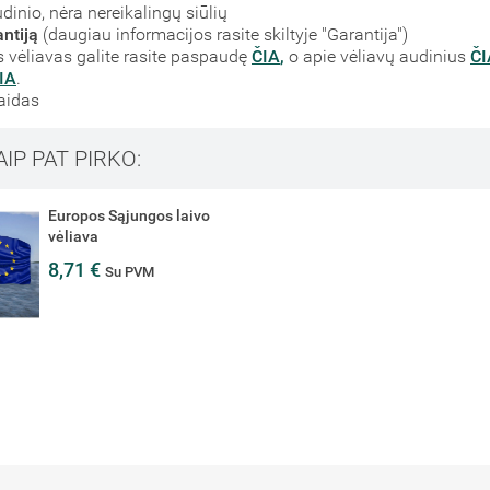
dinio, nėra nereikalingų siūlių
ntiją
(daugiau informacijos rasite skiltyje "Garantija")
vėliavas galite rasite paspaudę
ČIA
,
o apie vėliavų audinius
ČI
IA
.
laidas
AIP PAT PIRKO:
Europos Sąjungos laivo
vėliava
8,71 €
Su PVM