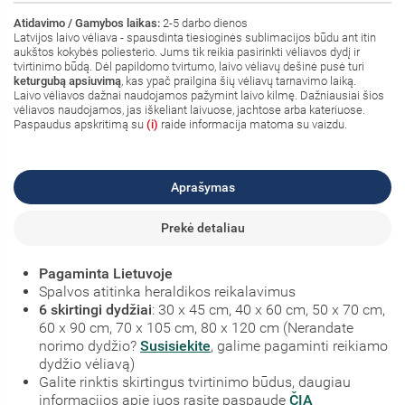
Atidavimo / Gamybos laikas:
2-5 darbo dienos
Latvijos laivo vėliava - spausdinta tiesioginės sublimacijos būdu ant itin
aukštos kokybės poliesterio. Jums tik reikia pasirinkti vėliavos dydį ir
tvirtinimo būdą. Dėl papildomo tvirtumo, laivo vėliavų dešinė pusė turi
keturgubą apsiuvimą
, kas ypač prailgina šių vėliavų tarnavimo laiką.
Laivo vėliavos dažnai naudojamos pažymint laivo kilmę. Dažniausiai šios
vėliavos naudojamos, jas iškeliant laivuose, jachtose arba kateriuose.
Paspaudus apskritimą su
(i)
raide informacija matoma su vaizdu.
Aprašymas
Prekė detaliau
Pagaminta Lietuvoje
Spalvos atitinka heraldikos reikalavimus
6 skirtingi dydžiai
: 30 x 45 cm, 40 x 60 cm, 50 x 70 cm,
60 x 90 cm, 70 x 105 cm, 80 x 120 cm (Nerandate
norimo dydžio?
Susisiekite
, galime pagaminti reikiamo
dydžio vėliavą)
Galite rinktis skirtingus tvirtinimo būdus, daugiau
informacijos apie juos rasite paspaudę
ČIA