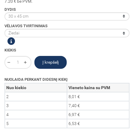
7.20 € be PVM.
DYDIS
VĖLIAVOS TVIRTINIMAS
KIEKIS
Į krepšelį
NUOLAIDA PERKANT DIDESNĮ KIEKĮ
Nuo kiekio
Vieneto kaina su PVM
2
8,01 €
3
7,40 €
4
6,97 €
5
6,53 €