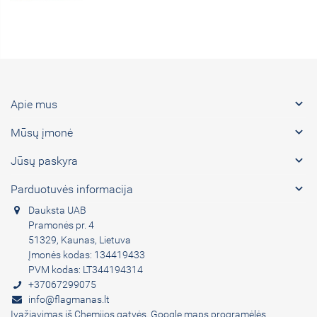

Apie mus

Mūsų įmonė

Jūsų paskyra

Parduotuvės informacija
Dauksta UAB
Pramonės pr. 4
51329, Kaunas, Lietuva
Įmonės kodas: 134419433
PVM kodas: LT344194314
+37067299075
info@flagmanas.lt
Įvažiavimas iš Chemijos gatvės. Google maps programėlės