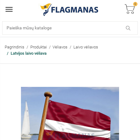
0
Pagrindinis
Produktai
Vėliavos
Laivo vėliavos
Latvijos laivo vėliava