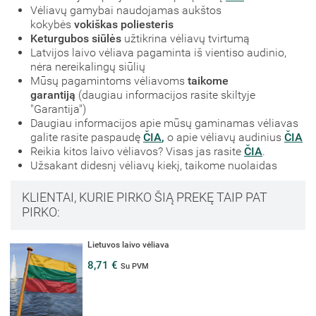
Vėliavų gamybai naudojamas aukštos
kokybės
vokiškas poliesteris
Keturgubos siūlės
užtikrina vėliavų tvirtumą
Latvijos laivo vėliava pagaminta iš vientiso audinio,
nėra nereikalingų siūlių
Mūsų pagamintoms vėliavoms
taikome
garantiją
(daugiau informacijos rasite skiltyje
"Garantija")
Daugiau informacijos apie mūsų gaminamas vėliavas
galite rasite paspaudę
ČIA
,
o apie vėliavų audinius
ČIA
Reikia kitos laivo vėliavos? Visas jas rasite
ČIA
.
Užsakant didesnį vėliavų kiekį, taikome nuolaidas
KLIENTAI, KURIE PIRKO ŠIĄ PREKĘ TAIP PAT
PIRKO:
Lietuvos laivo vėliava
8,71 €
Su PVM