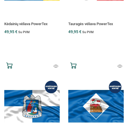
Kėdainių vėliava PowerTex
Tauragės vėliava PowerTex
49,95 €
49,95 €
Su PVM
Su PVM