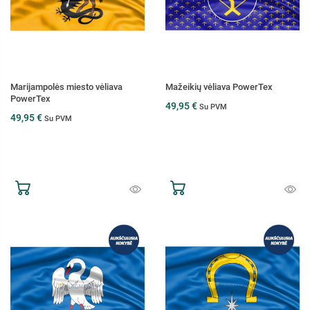
Marijampolės miesto vėliava
Mažeikių vėliava PowerTex
PowerTex
49,95 €
Su PVM
49,95 €
Su PVM