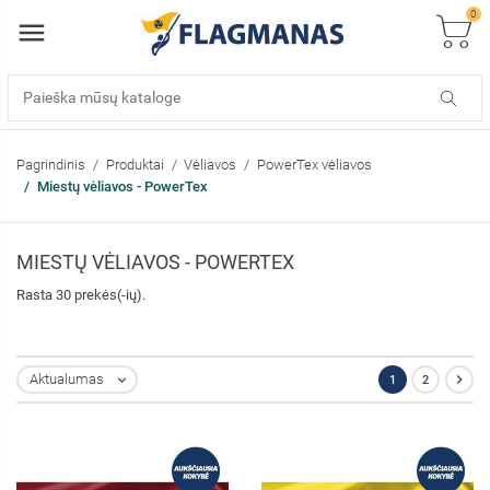
0
Pagrindinis
Produktai
Vėliavos
PowerTex vėliavos
Miestų vėliavos - PowerTex
MIESTŲ VĖLIAVOS - POWERTEX
Rasta 30 prekės(-ių).

Aktualumas
1
2
