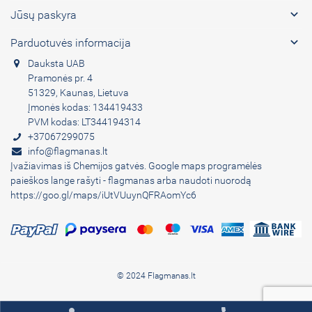

Jūsų paskyra

Parduotuvės informacija
Dauksta UAB
Pramonės pr. 4
51329, Kaunas, Lietuva
Įmonės kodas: 134419433
PVM kodas: LT344194314
+37067299075
info@flagmanas.lt
Įvažiavimas iš Chemijos gatvės. Google maps programėlės
paieškos lange rašyti - flagmanas arba naudoti nuorodą
https://goo.gl/maps/iUtVUuynQFRAomYc6
© 2024 Flagmanas.lt