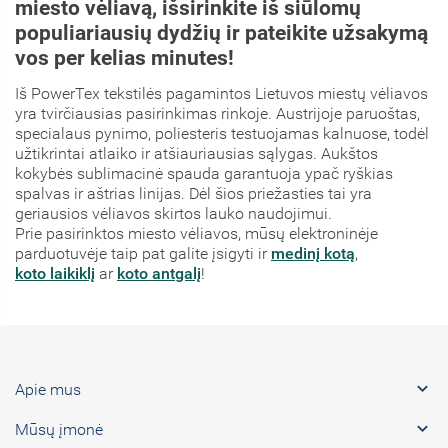
miesto vėliavą, išsirinkite iš siūlomų
populiariausių dydžių ir pateikite užsakymą
vos per kelias minutes!
Iš PowerTex tekstilės pagamintos Lietuvos miestų vėliavos
yra tvirčiausias pasirinkimas rinkoje. Austrijoje paruoštas,
specialaus pynimo, poliesteris testuojamas kalnuose, todėl
užtikrintai atlaiko ir atšiauriausias sąlygas. Aukštos
kokybės sublimacinė spauda garantuoja ypač ryškias
spalvas ir aštrias linijas. Dėl šios priežasties tai yra
geriausios vėliavos skirtos lauko naudojimui.
Prie pasirinktos miesto vėliavos, mūsų elektroninėje
parduotuvėje taip pat galite įsigyti ir
medinį kotą
,
koto laikiklį
ar
koto antgalį
!

Apie mus

Mūsų įmonė