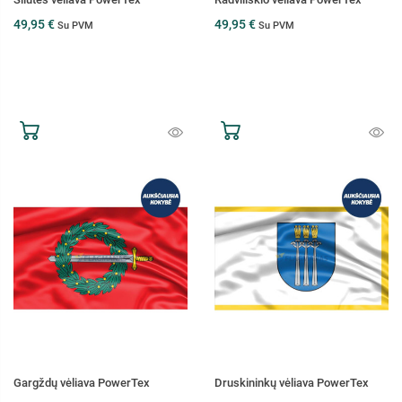
49,95 €
49,95 €
Su PVM
Su PVM
Gargždų vėliava PowerTex
Druskininkų vėliava PowerTex