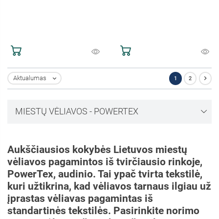

Aktualumas
1
2

MIESTŲ VĖLIAVOS - POWERTEX
Aukščiausios kokybės Lietuvos miestų
vėliavos pagamintos iš tvirčiausio rinkoje,
PowerTex, audinio. Tai ypač tvirta tekstilė,
kuri užtikrina, kad vėliavos tarnaus ilgiau už
įprastas vėliavas pagamintas iš
standartinės tekstilės. Pasirinkite norimo