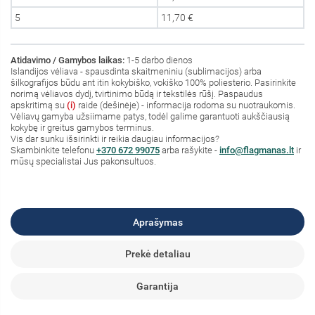
5
11,70 €
Atidavimo / Gamybos laikas:
1-5 darbo dienos
Islandijos vėliava - spausdinta skaitmeniniu (sublimacijos) arba
šilkografijos būdu ant itin kokybiško, vokiško 100% poliesterio. Pasirinkite
norimą vėliavos dydį, tvirtinimo būdą ir tekstilės rūšį. Paspaudus
apskritimą su
(i)
raide (dešinėje) - informacija rodoma su nuotraukomis.
Vėliavų gamyba užsiimame patys, todėl galime garantuoti aukščiausią
kokybę ir greitus gamybos terminus.
Vis dar sunku išsirinkti ir reikia daugiau informacijos?
S
kambinkite
telefonu
+370 672 99075
arba rašykite -
info@flagmanas.lt
ir
mūsų specialistai Jus pakonsultuos.
Aprašymas
Prekė detaliau
Garantija