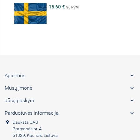
15,60 €
Su PVM

Apie mus

Mūsų įmonė

Jūsų paskyra

Parduotuvės informacija
Dauksta UAB
Pramonės pr. 4
51329, Kaunas, Lietuva