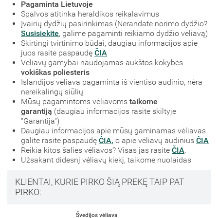
Pagaminta Lietuvoje
Spalvos atitinka heraldikos reikalavimus
Įvairių dydžių pasirinkimas (Nerandate norimo dydžio?
Susisiekite
, galime pagaminti reikiamo dydžio vėliavą)
Skirtingi tvirtinimo būdai, daugiau informacijos apie
juos rasite paspaudę
ČIA
Vėliavų gamybai naudojamas aukštos kokybės
vokiškas poliesteris
Islandijos vėliava pagaminta iš vientiso audinio, nėra
nereikalingų siūlių
Mūsų pagamintoms vėliavoms
taikome
garantiją
(daugiau informacijos rasite skiltyje
"Garantija")
Daugiau informacijos apie mūsų gaminamas vėliavas
galite rasite paspaudę
ČIA
,
o apie vėliavų audinius
ČIA
Reikia kitos šalies vėliavos? Visas jas rasite
ČIA
.
Užsakant didesnį vėliavų kiekį, taikome nuolaidas
KLIENTAI, KURIE PIRKO ŠIĄ PREKĘ TAIP PAT
PIRKO:
Švedijos vėliava