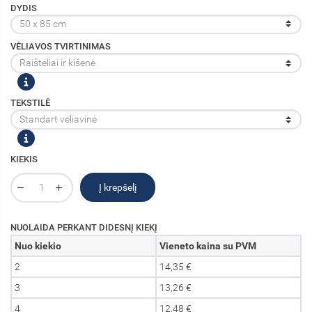
DYDIS
VĖLIAVOS TVIRTINIMAS
TEKSTILĖ
KIEKIS
Į krepšelį
NUOLAIDA PERKANT DIDESNĮ KIEKĮ
Nuo kiekio
Vieneto kaina su PVM
2
14,35 €
3
13,26 €
4
12,48 €