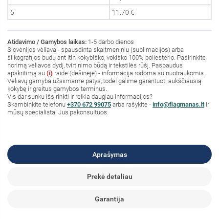
5
11,70 €
Atidavimo / Gamybos laikas:
1-5 darbo dienos
Slovėnijos vėliava - spausdinta skaitmeniniu (sublimacijos) arba
šilkografijos būdu ant itin kokybiško, vokiško 100% poliesterio. Pasirinkite
norimą vėliavos dydį, tvirtinimo būdą ir tekstilės rūšį. Paspaudus
apskritimą su
(i)
raide (dešinėje) - informacija rodoma su nuotraukomis.
Vėliavų gamyba užsiimame patys, todėl galime garantuoti aukščiausią
kokybę ir greitus gamybos terminus.
Vis dar sunku išsirinkti ir reikia daugiau informacijos?
S
kambinkite
telefonu
+370 672 99075
arba rašykite -
info@flagmanas.lt
ir
mūsų specialistai Jus pakonsultuos.
Aprašymas
Prekė detaliau
Garantija