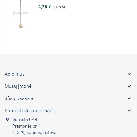
4,25 €
Su PVM

Apie mus

Mūsų įmonė

Jūsų paskyra

Parduotuvės informacija
Dauksta UAB
Pramonės pr. 4
51329, Kaunas, Lietuva