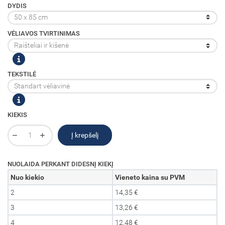
DYDIS
VĖLIAVOS TVIRTINIMAS
TEKSTILĖ
KIEKIS
Į krepšelį
NUOLAIDA PERKANT DIDESNĮ KIEKĮ
Nuo kiekio
Vieneto kaina su PVM
2
14,35 €
3
13,26 €
4
12,48 €