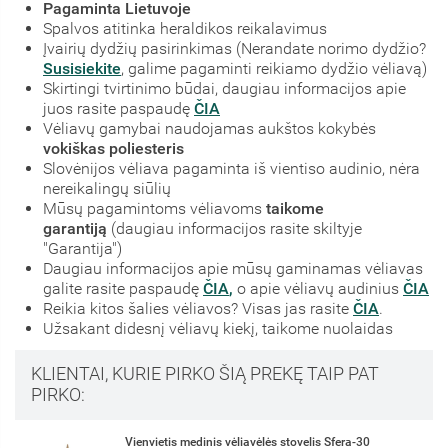
Pagaminta Lietuvoje
Spalvos atitinka heraldikos reikalavimus
Įvairių dydžių pasirinkimas (Nerandate norimo dydžio?
Susisiekite
, galime pagaminti reikiamo dydžio vėliavą)
Skirtingi tvirtinimo būdai, daugiau informacijos apie
juos rasite paspaudę
ČIA
Vėliavų gamybai naudojamas aukštos kokybės
vokiškas poliesteris
Slovėnijos vėliava pagaminta iš vientiso audinio, nėra
nereikalingų siūlių
Mūsų pagamintoms vėliavoms
taikome
garantiją
(daugiau informacijos rasite skiltyje
"Garantija")
Daugiau informacijos apie mūsų gaminamas vėliavas
galite rasite paspaudę
ČIA
,
o apie vėliavų audinius
ČIA
Reikia kitos šalies vėliavos? Visas jas rasite
ČIA
.
Užsakant didesnį vėliavų kiekį, taikome nuolaidas
KLIENTAI, KURIE PIRKO ŠIĄ PREKĘ TAIP PAT
PIRKO:
Vienvietis medinis vėliavėlės stovelis Sfera-30