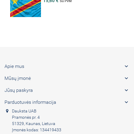
15,60 €
Su PVM

Apie mus

Mūsų įmonė

Jūsų paskyra

Parduotuvės informacija
Dauksta UAB
Pramonės pr. 4
51329, Kaunas, Lietuva
Įmonės kodas: 134419433