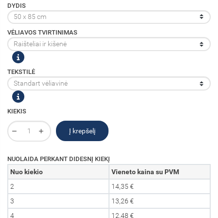
DYDIS
VĖLIAVOS TVIRTINIMAS
TEKSTILĖ
KIEKIS
Į krepšelį
NUOLAIDA PERKANT DIDESNĮ KIEKĮ
Nuo kiekio
Vieneto kaina su PVM
2
14,35 €
3
13,26 €
4
12,48 €