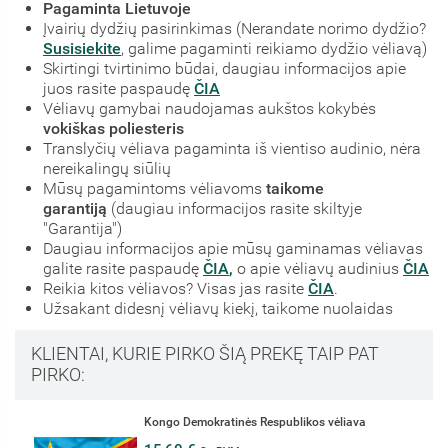
Pagaminta Lietuvoje
Įvairių dydžių pasirinkimas (Nerandate norimo dydžio?
Susisiekite
, galime pagaminti reikiamo dydžio vėliavą)
Skirtingi tvirtinimo būdai, daugiau informacijos apie
juos rasite paspaudę
ČIA
Vėliavų gamybai naudojamas aukštos kokybės
vokiškas poliesteris
Translyčių vėliava pagaminta iš vientiso audinio, nėra
nereikalingų siūlių
Mūsų pagamintoms vėliavoms
taikome
garantiją
(daugiau informacijos rasite skiltyje
"Garantija")
Daugiau informacijos apie mūsų gaminamas vėliavas
galite rasite paspaudę
ČIA
,
o apie vėliavų audinius
ČIA
Reikia kitos vėliavos? Visas jas rasite
ČIA
.
Užsakant didesnį vėliavų kiekį, taikome nuolaidas
KLIENTAI, KURIE PIRKO ŠIĄ PREKĘ TAIP PAT
PIRKO:
Kongo Demokratinės Respublikos vėliava