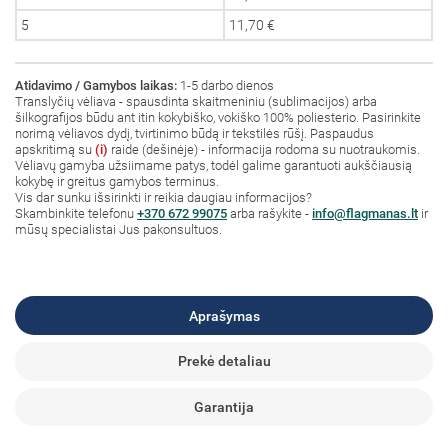
5
11,70 €
Atidavimo / Gamybos laikas:
1-5 darbo dienos
Translyčių vėliava - spausdinta skaitmeniniu (sublimacijos) arba
šilkografijos būdu ant itin kokybiško, vokiško 100% poliesterio. Pasirinkite
norimą vėliavos dydį, tvirtinimo būdą ir tekstilės rūšį. Paspaudus
apskritimą su
(i)
raide (dešinėje) - informacija rodoma su nuotraukomis.
Vėliavų gamyba užsiimame patys, todėl galime garantuoti aukščiausią
kokybę ir greitus gamybos terminus.
Vis dar sunku išsirinkti ir reikia daugiau informacijos?
S
kambinkite
telefonu
+370 672 99075
arba rašykite -
info@flagmanas.lt
ir
mūsų specialistai Jus pakonsultuos.
Aprašymas
Prekė detaliau
Garantija